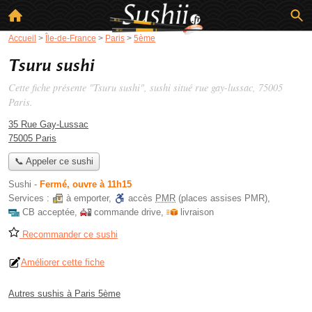
Accueil
>
Île-de-France
>
Paris
>
5ème
Tsuru sushi
Cette fiche présente "Tsuru sushi", sushi situé
rue gay-lussac
, 75005
Paris.
35 Rue Gay-Lussac
75005 Paris
📞 Appeler ce sushi
Sushi
-
Fermé, ouvre à 11h15
Services :
à emporter
,
accès
PMR
(places assises PMR)
,
CB acceptée
,
commande drive
,
livraison
Recommander ce sushi
Améliorer cette fiche
Autres sushis à Paris 5ème