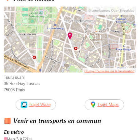
© contributeurs OpenStreetMap
Corriger l’adresse ou la localisation
Tsuru sushi
35 Rue Gay-Lussac
75005 Paris
Trajet Waze
Trajet Maps
Venir en transports en commun
En métro
Ligne 7, à 708 m