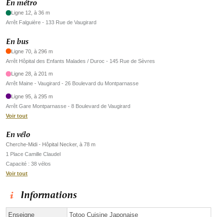
En métro
Ligne 12, à 36 m
Arrêt Falguière - 133 Rue de Vaugirard
En bus
Ligne 70, à 296 m
Arrêt Hôpital des Enfants Malades / Duroc - 145 Rue de Sèvres
Ligne 28, à 201 m
Arrêt Maine - Vaugirard - 26 Boulevard du Montparnasse
Ligne 95, à 295 m
Arrêt Gare Montparnasse - 8 Boulevard de Vaugirard
Voir tout
En vélo
Cherche-Midi - Hôpital Necker, à 78 m
1 Place Camille Claudel
Capacité : 38 vélos
Voir tout
Informations
Enseigne
Totoo Cuisine Japonaise