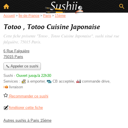
Accueil
>
Île-de-France
>
Paris
>
15ème
Totoo , Totoo Cuisine Japonaise
Cette fiche présente "Totoo , Totoo Cuisine Japonaise", sushi situé
rue
falguière
, 75015 Paris.
6 Rue Falguière
75015 Paris
📞 Appeler ce sushi
Sushi
-
Ouvert jusqu'à 22h30
Services :
à emporter
,
CB acceptée
,
commande drive
,
livraison
Recommander ce sushi
Améliorer cette fiche
Autres sushis à Paris 15ème