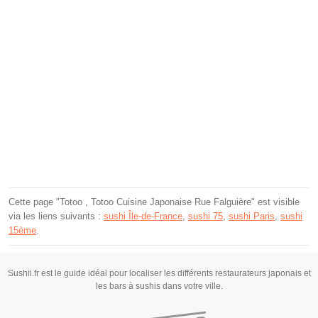
Cette page "Totoo , Totoo Cuisine Japonaise Rue Falguière" est visible
via les liens suivants :
sushi Île-de-France
,
sushi 75
,
sushi Paris
,
sushi
15ème
.
Sushii.fr est le guide idéal pour localiser les différents restaurateurs japonais et
les bars à sushis dans votre ville.