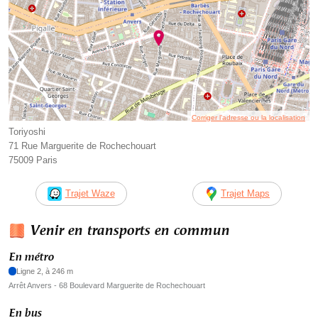
Corriger l’adresse ou la localisation
Toriyoshi
71 Rue Marguerite de Rochechouart
75009 Paris
Trajet Waze
Trajet Maps
Venir en transports en commun
En métro
Ligne 2, à 246 m
Arrêt Anvers - 68 Boulevard Marguerite de Rochechouart
En bus