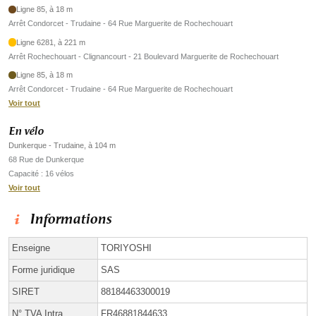
Ligne 85, à 18 m
Arrêt Condorcet - Trudaine - 64 Rue Marguerite de Rochechouart
Ligne 6281, à 221 m
Arrêt Rochechouart - Clignancourt - 21 Boulevard Marguerite de Rochechouart
Ligne 85, à 18 m
Arrêt Condorcet - Trudaine - 64 Rue Marguerite de Rochechouart
Voir tout
En vélo
Dunkerque - Trudaine, à 104 m
68 Rue de Dunkerque
Capacité : 16 vélos
Voir tout
Informations
Enseigne
TORIYOSHI
Forme juridique
SAS
SIRET
88184463300019
N° TVA Intra.
FR46881844633