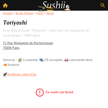
Accueil
>
Île-de-France
>
Paris
>
9ème
Toriyoshi
Cette fiche présente "Toriyoshi", sushi situé
rue marguerite de
rochechouart
, 75009 Paris.
71 Rue Marguerite de Rochechouart
75009 Paris
Services :
à emporter
,
CB acceptée
,
commande drive
,
livraison
Améliorer cette fiche
Ce sushi est fermé