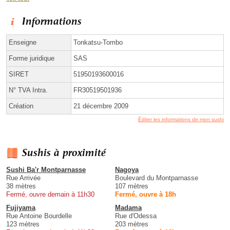
Informations
Enseigne
Tonkatsu-Tombo
Forme juridique
SAS
SIRET
51950193600016
N° TVA Intra.
FR30519501936
Création
21 décembre 2009
Éditer les informations de mon sushi
Sushis à proximité
Sushi Ba'r Montparnasse
Nagoya
Rue Arrivée
Boulevard du Montparnasse
38 mètres
107 mètres
Fermé, ouvre demain à 11h30
Fermé, ouvre à 18h
Fujiyama
Madama
Rue Antoine Bourdelle
Rue d'Odessa
123 mètres
203 mètres