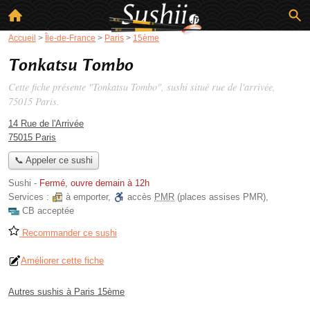
Accueil
>
Île-de-France
>
Paris
>
15ème
Tonkatsu Tombo
Cette fiche présente "Tonkatsu Tombo", sushi situé
rue de l'arrivée
,
75015 Paris.
14 Rue de l'Arrivée
75015 Paris
📞 Appeler ce sushi
Sushi
-
Fermé, ouvre demain à 12h
Services :
à emporter
,
accès
PMR
(places assises PMR)
,
CB acceptée
Recommander ce sushi
Améliorer cette fiche
Autres sushis à Paris 15ème