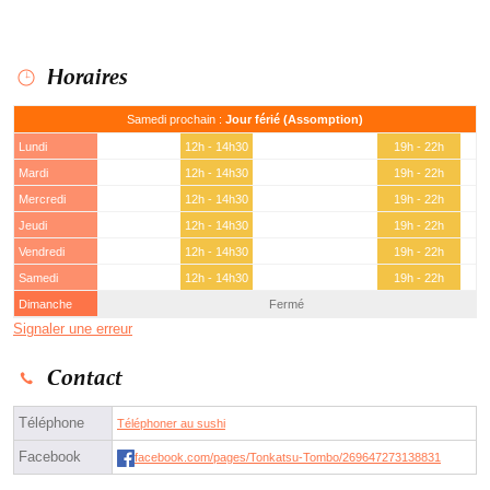
Horaires
Samedi prochain :
Jour férié (Assomption)
Lundi
12h - 14h30
19h - 22h
Mardi
12h - 14h30
19h - 22h
Mercredi
12h - 14h30
19h - 22h
Jeudi
12h - 14h30
19h - 22h
Vendredi
12h - 14h30
19h - 22h
Samedi
12h - 14h30
19h - 22h
Dimanche
Fermé
Signaler une erreur
Contact
Téléphone
Téléphoner au sushi
Facebook
facebook.com/pages/Tonkatsu-Tombo/269647273138831