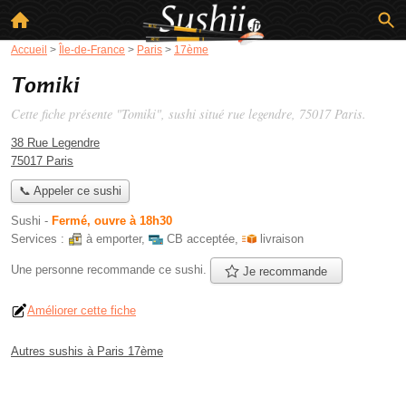
Accueil
>
Île-de-France
>
Paris
>
17ème
Tomiki
Cette fiche présente "Tomiki", sushi situé
rue legendre
, 75017 Paris.
38 Rue Legendre
75017 Paris
📞 Appeler ce sushi
Sushi
-
Fermé, ouvre à 18h30
Services :
à emporter
,
CB acceptée
,
livraison
Une personne
recommande
ce sushi.
Je recommande
Améliorer cette fiche
Autres sushis à Paris 17ème