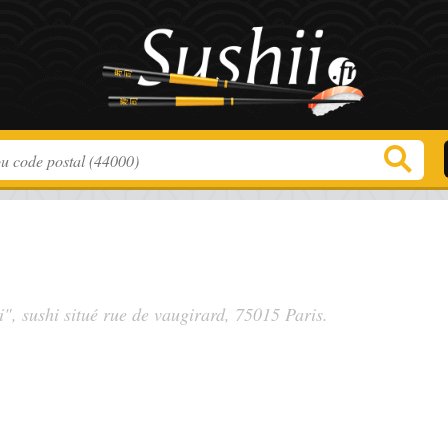
i", sushi situé
rue de vaugirard
, 75015 Paris.