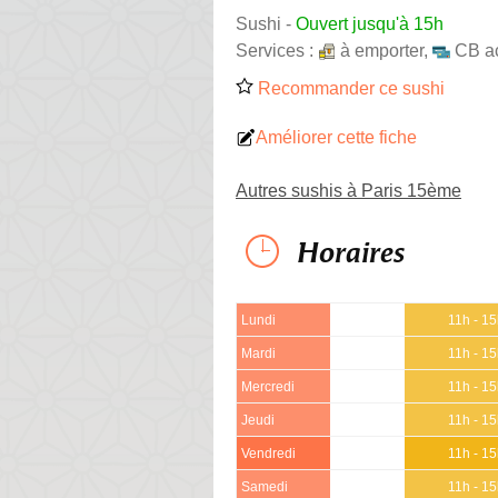
Sushi
-
Ouvert jusqu'à 15h
Services :
à emporter
,
CB a
Recommander ce sushi
Améliorer cette fiche
Autres sushis à Paris 15ème
Horaires
Lundi
11h - 1
Mardi
11h - 1
Mercredi
11h - 1
Jeudi
11h - 1
Vendredi
11h - 1
Samedi
11h - 1