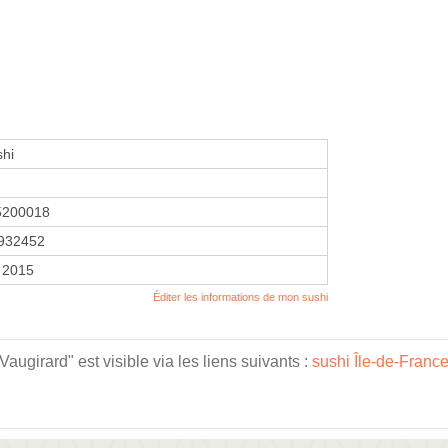
shi
5200018
932452
r 2015
Éditer les informations de mon sushi
ugirard" est visible via les liens suivants :
sushi Île-de-Franc