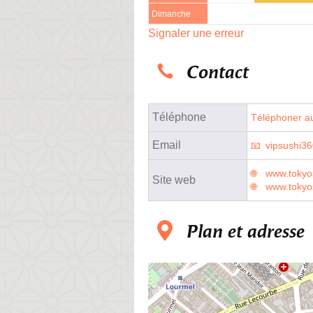
Dimanche
Signaler une erreur
Contact
Téléphone
Téléphoner au
Email
vipsushi3
www.tokyos
Site web
www.tokyo
Plan et adresse