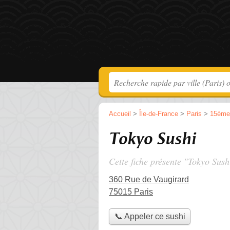
Accueil
>
Île-de-France
>
Paris
>
15ème
Tokyo Sushi
Cette fiche présente "Tokyo Sush
360 Rue de Vaugirard
75015 Paris
📞 Appeler ce sushi