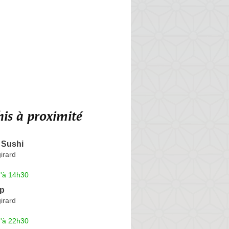
is à proximité
 Sushi
irard
u'à 14h30
op
irard
u'à 22h30