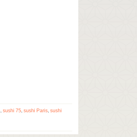
e
,
sushi 75
,
sushi Paris
,
sushi