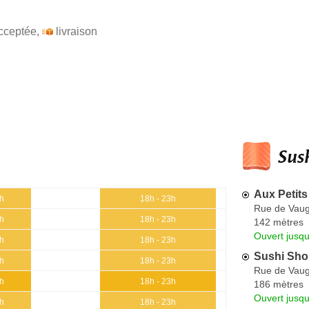
cceptée
,
livraison
Sush
Aux Petits
5h
18h - 23h
Rue de Vaug
5h
18h - 23h
142 mètres
Ouvert jusq
5h
18h - 23h
Sushi Sh
5h
18h - 23h
Rue de Vaug
5h
18h - 23h
186 mètres
Ouvert jusq
5h
18h - 23h