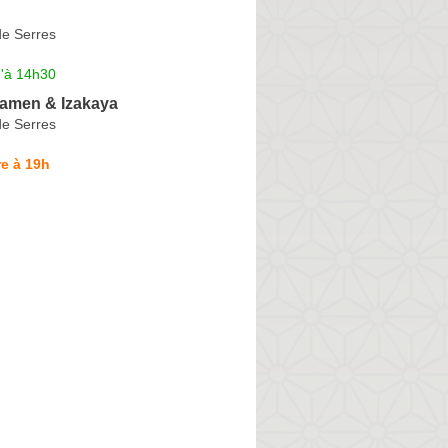
de Serres
u'à 14h30
Ramen & Izakaya
de Serres
e à 19h