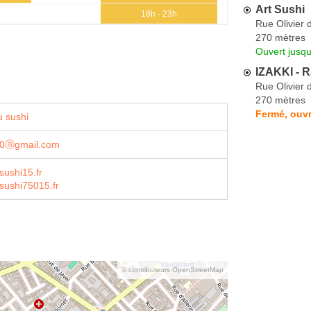
Art Sushi
18h - 23h
Rue Olivier 
270 mètres
Ouvert jusq
IZAKKI - 
Rue Olivier 
270 mètres
Fermé, ouvr
 sushi
60ⓐgmail.com
ushi15.fr
sushi75015.fr
© contributeurs OpenStreetMap