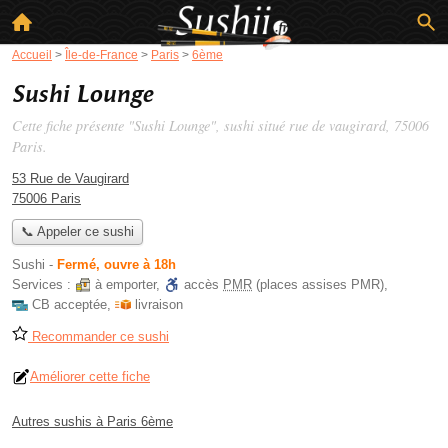
Accueil
>
Île-de-France
>
Paris
>
6ème
Sushi Lounge
Cette fiche présente "Sushi Lounge", sushi situé
rue de vaugirard
, 75006
Paris.
53 Rue de Vaugirard
75006 Paris
📞 Appeler ce sushi
Sushi
-
Fermé, ouvre à 18h
Services :
à emporter
,
accès
PMR
(places assises PMR)
,
CB acceptée
,
livraison
Recommander ce sushi
Améliorer cette fiche
Autres sushis à Paris 6ème