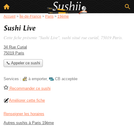
Accueil
>
Île-de-France
>
Paris
>
19ème
Sushi Live
Cette fiche présente "Sushi Live", sushi situé
rue curial
, 75019 Paris.
34 Rue Curial
75019 Paris
📞 Appeler ce sushi
Services :
à emporter
,
CB acceptée
Recommander ce sushi
Améliorer cette fiche
Renseigner les horaires
Autres sushis à Paris 19ème