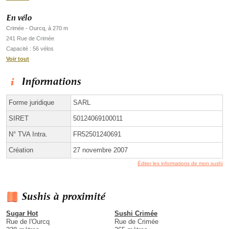
En vélo
Crimée - Ourcq, à 270 m
241 Rue de Crimée
Capacité : 56 vélos
Voir tout
Informations
Forme juridique
SARL
SIRET
50124069100011
N° TVA Intra.
FR52501240691
Création
27 novembre 2007
Éditer les informations de mon sushi
Sushis à proximité
Sugar Hot
Sushi Crimée
Rue de l'Ourcq
Rue de Crimée