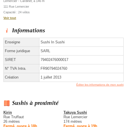
Lemercier - Cardinet, à 146 m
111 Rue Lemercier
Capacité : 24 vélos
Voir tout
Informations
Enseigne
Sushi In Sushi
Forme juridique
SARL
SIRET
79402476000017
N° TVA Intra.
FR90794024760
Création
1 juillet 2013
Éditer les informations de mon sushi
Sushis à proximité
Kirin
Takuya Sushi
Rue Truffaut
Rue Lemercier
26 mètres
174 mètres
Fermé, ouvre à 18h
Fermé, ouvre à 19h