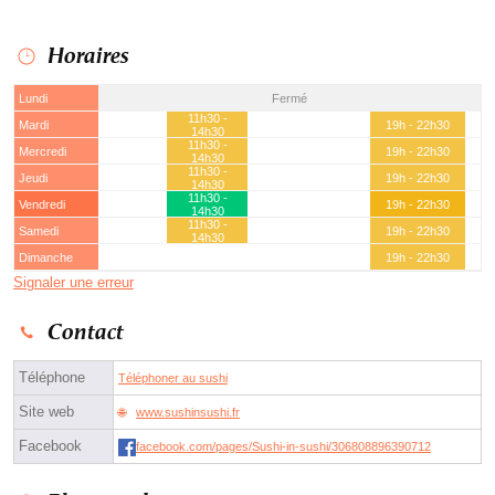
Horaires
Lundi
Fermé
11h30 -
Mardi
19h - 22h30
14h30
11h30 -
Mercredi
19h - 22h30
14h30
11h30 -
Jeudi
19h - 22h30
14h30
11h30 -
Vendredi
19h - 22h30
14h30
11h30 -
Samedi
19h - 22h30
14h30
Dimanche
19h - 22h30
Signaler une erreur
Contact
Téléphone
Téléphoner au sushi
Site web
www.sushinsushi.fr
Facebook
facebook.com/pages/Sushi-in-sushi/306808896390712