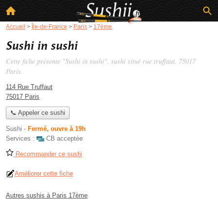
Accueil
>
Île-de-France
>
Paris
>
17ème
Sushi in sushi
Cette fiche présente "Sushi in sushi", sushi situé
rue truffaut
, 75017
Paris.
114 Rue Truffaut
75017 Paris
📞 Appeler ce sushi
Sushi
-
Fermé, ouvre à 19h
Services :
CB acceptée
Recommander ce sushi
Améliorer cette fiche
Autres sushis à Paris 17ème