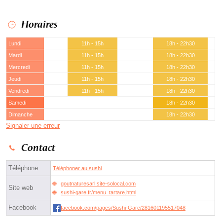
Horaires
Lundi
11h - 15h
18h - 22h30
Mardi
11h - 15h
18h - 22h30
Mercredi
11h - 15h
18h - 22h30
Jeudi
11h - 15h
18h - 22h30
Vendredi
11h - 15h
18h - 22h30
Samedi
18h - 22h30
Dimanche
18h - 22h30
Signaler une erreur
Contact
Téléphone
Téléphoner au sushi
goutnaturesarl.site-solocal.com
Site web
sushi-gare.fr/menu_tartare.html
Facebook
facebook.com/pages/Sushi-Gare/281601195517048