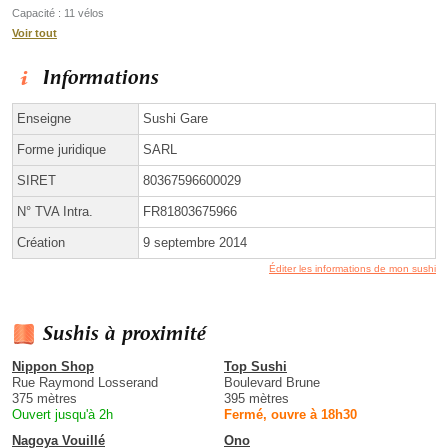
Capacité : 11 vélos
Voir tout
Informations
Enseigne
Sushi Gare
Forme juridique
SARL
SIRET
80367596600029
N° TVA Intra.
FR81803675966
Création
9 septembre 2014
Éditer les informations de mon sushi
Sushis à proximité
Nippon Shop
Top Sushi
Rue Raymond Losserand
Boulevard Brune
375 mètres
395 mètres
Ouvert jusqu'à 2h
Fermé, ouvre à 18h30
Nagoya Vouillé
Ono