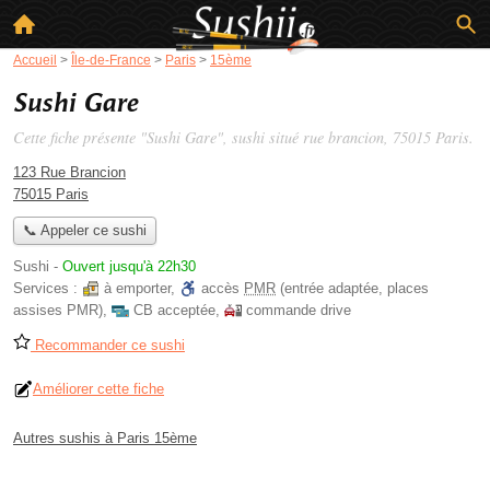
Accueil
>
Île-de-France
>
Paris
>
15ème
Sushi Gare
Cette fiche présente "Sushi Gare", sushi situé
rue brancion
, 75015 Paris.
123 Rue Brancion
75015 Paris
📞 Appeler ce sushi
Sushi
-
Ouvert jusqu'à 22h30
Services :
à emporter
,
accès
PMR
(entrée adaptée, places
assises PMR)
,
CB acceptée
,
commande drive
Recommander ce sushi
Améliorer cette fiche
Autres sushis à Paris 15ème