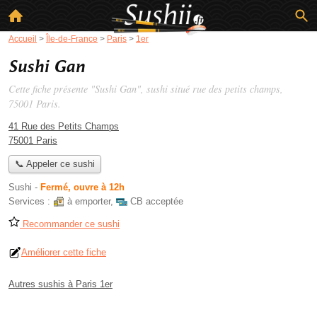
Accueil
>
Île-de-France
>
Paris
>
1er
Sushi Gan
Cette fiche présente "Sushi Gan", sushi situé
rue des petits champs
,
75001 Paris.
41 Rue des Petits Champs
75001 Paris
📞 Appeler ce sushi
Sushi
-
Fermé, ouvre à 12h
Services :
à emporter
,
CB acceptée
Recommander ce sushi
Améliorer cette fiche
Autres sushis à Paris 1er