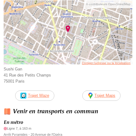
© contributeurs OpenStreetMap
Corriger l’adresse ou la localisation
Sushi Gan
41 Rue des Petits Champs
75001 Paris
Trajet Waze
Trajet Maps
Venir en transports en commun
En métro
Ligne 7, à 163 m
Arrêt Pyramides - 20 Avenue de l'Opéra