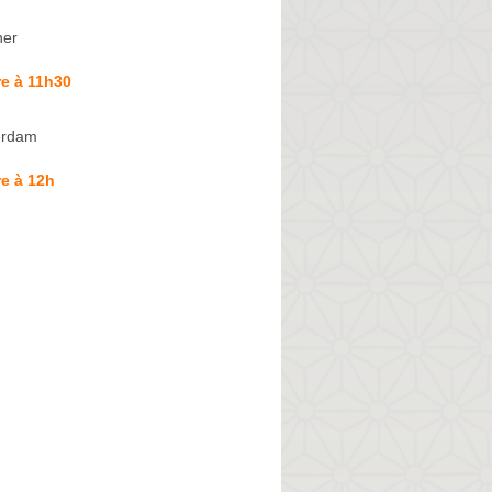
her
e à 11h30
erdam
e à 12h