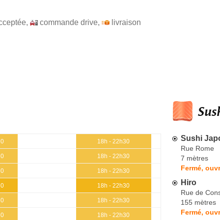
cceptée
,
commande drive
,
livraison
Sush
Sushi Jap
30
18h - 22h30
Rue Rome
30
18h - 22h30
7 mètres
Fermé, ouvr
30
18h - 22h30
Hiro
30
18h - 22h30
Rue de Cons
30
18h - 22h30
155 mètres
Fermé, ouvr
30
18h - 22h30