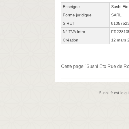
Enseigne
Sushi Eto
Forme juridique
SARL
SIRET
8105752
N° TVA Intra.
FR22810
Création
12 mars 
Cette page "Sushi Eto Rue de Rome
Sushii.fr est le gu