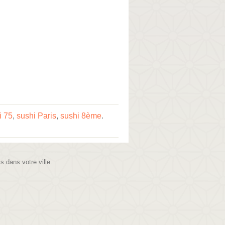
i 75
,
sushi Paris
,
sushi 8ème
.
is dans votre ville.