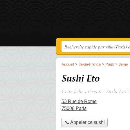
Accueil
>
Île-de-France
>
Paris
>
8ème
Sushi Eto
Cette fiche présente "Sushi Eto"
53 Rue de Rome
75008 Paris
📞 Appeler ce sushi