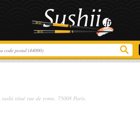
, sushi situé
rue de rome
, 75008 Paris.