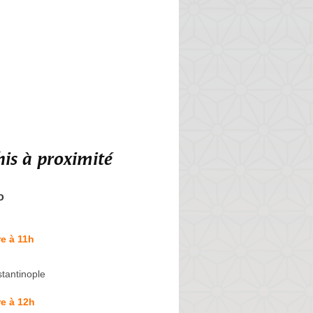
is à proximité
o
e à 11h
tantinople
e à 12h