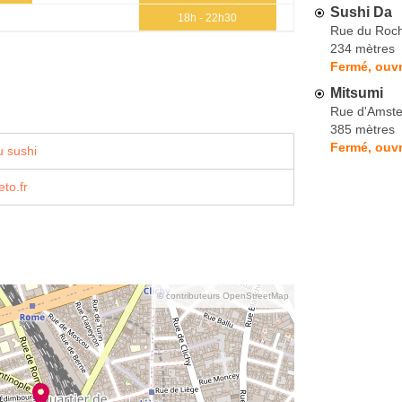
Sushi Da
18h - 22h30
Rue du Roc
234 mètres
Fermé, ouvr
Mitsumi
Rue d'Amst
385 mètres
Fermé, ouvr
 sushi
to.fr
© contributeurs OpenStreetMap