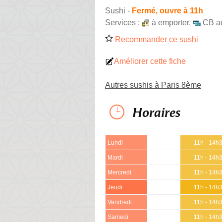
Sushi
-
Fermé, ouvre à 11h
Services :
à emporter
,
CB a
Recommander ce sushi
Améliorer cette fiche
Autres sushis à Paris 8ème
Horaires
Lundi
11h - 14h
Mardi
11h - 14h
Mercredi
11h - 14h
Jeudi
11h - 14h
Vendredi
11h - 14h
Samedi
11h - 14h