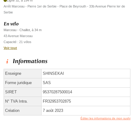
Ligne 32, à 154 m
Arrêt Marceau - Pierre 1er de Serbie - Place de Beyrouth - 33b Avenue Pierre Ier de
Serbie
En vélo
Marceau - Chaillot, à 34 m
43 Avenue Marceau
Capacité : 21 vélos
Voir tout
Informations
Enseigne
SHINSEKAI
Forme juridique
SAS
SIRET
95370287500014
N° TVA Intra.
FR32953702875
Création
7 août 2023
Éditer les informations de mon sushi