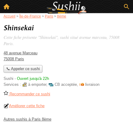
Accueil
>
Île-de-France
>
Paris
>
8ème
Shinsekai
Cette fiche présente "Shinsekai", sushi situé
avenue marceau
, 75008
Paris.
48 avenue Marceau
75008 Paris
📞 Appeler ce sushi
Sushi
-
Ouvert jusqu'à 22h
Services :
à emporter
,
CB acceptée
,
livraison
Recommander ce sushi
Améliorer cette fiche
Autres sushis à Paris 8ème