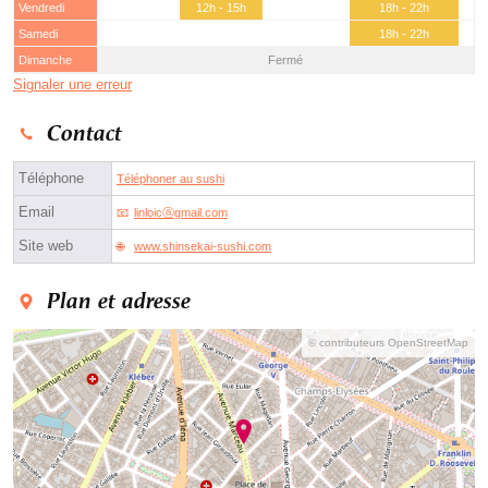
Vendredi
12h - 15h
18h - 22h
Samedi
18h - 22h
Dimanche
Fermé
Signaler une erreur
Contact
Téléphone
Téléphoner au sushi
Email
linloicⓐgmail.com
Site web
www.shinsekai-sushi.com
Plan et adresse
© contributeurs OpenStreetMap