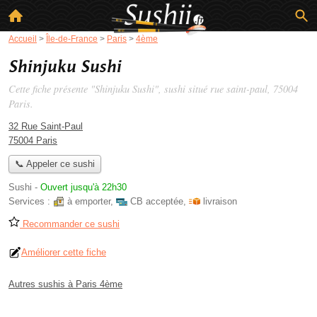
Accueil
>
Île-de-France
>
Paris
>
4ème
Shinjuku Sushi
Cette fiche présente "Shinjuku Sushi", sushi situé
rue saint-paul
, 75004
Paris.
32 Rue Saint-Paul
75004 Paris
📞 Appeler ce sushi
Sushi
-
Ouvert jusqu'à 22h30
Services :
à emporter
,
CB acceptée
,
livraison
Recommander ce sushi
Améliorer cette fiche
Autres sushis à Paris 4ème