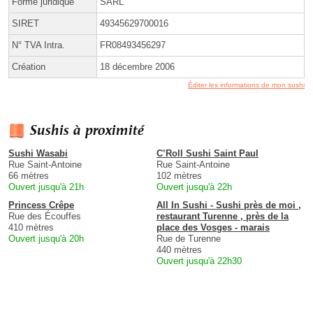
Forme juridique
SARL
SIRET
49345629700016
N° TVA Intra.
FR08493456297
Création
18 décembre 2006
Éditer les informations de mon sushi
Sushis à proximité
Sushi Wasabi
C’Roll Sushi Saint Paul
Rue Saint-Antoine
Rue Saint-Antoine
66 mètres
102 mètres
Ouvert jusqu'à 21h
Ouvert jusqu'à 22h
Princess Crêpe
All In Sushi - Sushi près de moi ,
Rue des Écouffes
restaurant Turenne , près de la
410 mètres
place des Vosges - marais
Ouvert jusqu'à 20h
Rue de Turenne
440 mètres
Ouvert jusqu'à 22h30