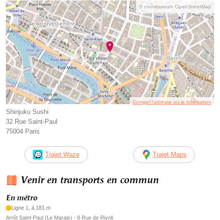
© contributeurs OpenStreetMap
Corriger l’adresse ou la localisation
Shinjuku Sushi
32 Rue Saint-Paul
75004 Paris
Trajet Waze
Trajet Maps
Venir en transports en commun
En métro
Ligne 1, à 181 m
Arrêt Saint-Paul (Le Marais) - 8 Rue de Rivoli