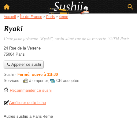
Accueil
>
Île-de-France
>
Paris
>
4ème
Ryaki
Cette fiche présente "Ryaki", sushi situé
rue de la verrerie
, 75004 Paris.
24 Rue de la Verrerie
75004 Paris
📞 Appeler ce sushi
Sushi
-
Fermé, ouvre à 11h30
Services :
à emporter
,
CB acceptée
Recommander ce sushi
Améliorer cette fiche
Autres sushis à Paris 4ème