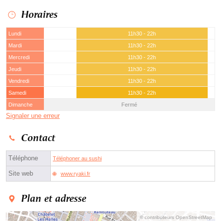
Horaires
Lundi
11h30 - 22h
Mardi
11h30 - 22h
Mercredi
11h30 - 22h
Jeudi
11h30 - 22h
Vendredi
11h30 - 22h
Samedi
11h30 - 22h
Dimanche
Fermé
Signaler une erreur
Contact
Téléphone
Téléphoner au sushi
Site web
www.ryaki.fr
Plan et adresse
© contributeurs OpenStreetMap