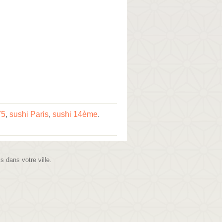
75
,
sushi Paris
,
sushi 14ème
.
is dans votre ville.