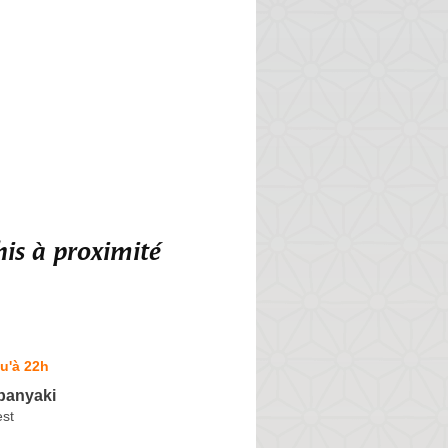
is à proximité
u'à 22h
panyaki
est