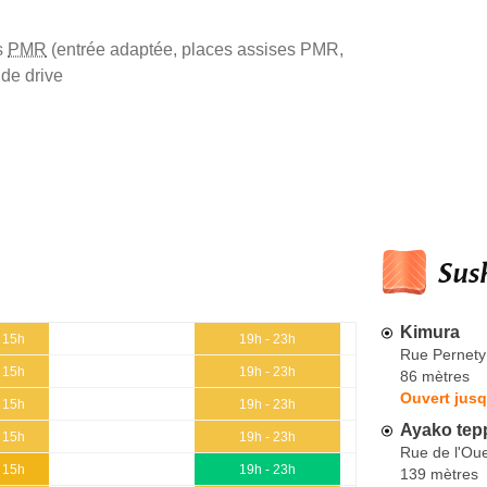
s
PMR
(entrée adaptée, places assises PMR,
e drive
Sush
Kimura
- 15h
19h - 23h
Rue Pernety
- 15h
19h - 23h
86 mètres
Ouvert jusq
- 15h
19h - 23h
Ayako tep
- 15h
19h - 23h
Rue de l'Ou
- 15h
19h - 23h
139 mètres