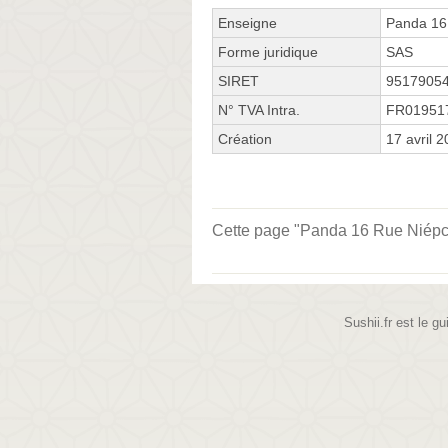
Enseigne
Panda 16
Forme juridique
SAS
SIRET
9517905
N° TVA Intra.
FR01951
Création
17 avril 
Cette page "Panda 16 Rue Niépce" 
Sushii.fr est le gu