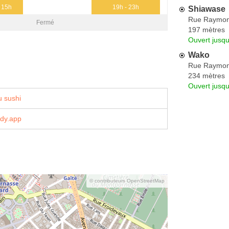
- 15h
19h - 23h
Shiawase
Rue Raymon
Fermé
197 mètres
Ouvert jusq
Wako
Rue Raymon
234 mètres
Ouvert jusqu
 sushi
dy.app
© contributeurs OpenStreetMap