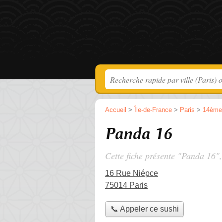
Accueil
>
Île-de-France
>
Paris
>
14ème
Panda 16
Cette fiche présente "Panda 16",
16 Rue Niépce
75014 Paris
📞 Appeler ce sushi