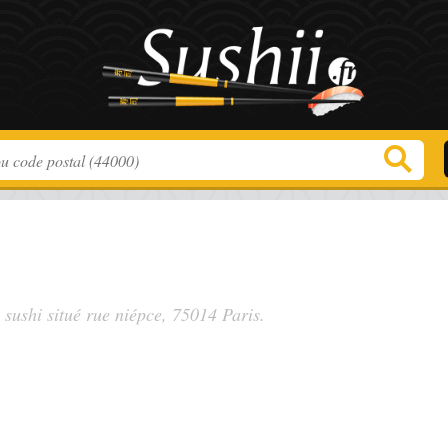
 sushi situé
rue niépce
, 75014 Paris.