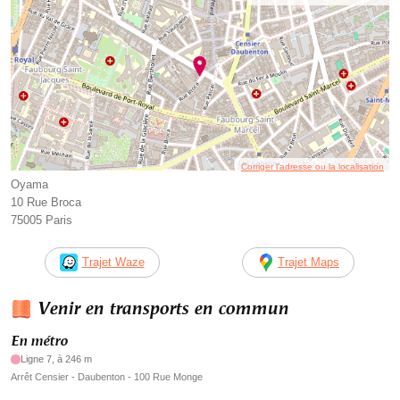
Corriger l’adresse ou la localisation
Oyama
10 Rue Broca
75005 Paris
Trajet Waze
Trajet Maps
Venir en transports en commun
En métro
Ligne 7, à 246 m
Arrêt Censier - Daubenton - 100 Rue Monge