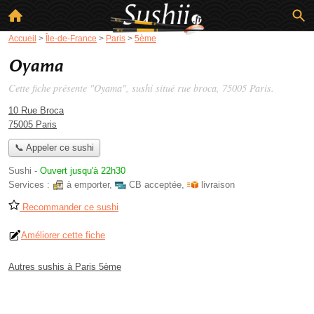
Accueil
>
Île-de-France
>
Paris
>
5ème
Oyama
Cette fiche présente "Oyama", sushi situé
rue broca
, 75005 Paris.
10 Rue Broca
75005 Paris
📞 Appeler ce sushi
Sushi
-
Ouvert jusqu'à 22h30
Services :
à emporter
,
CB acceptée
,
livraison
Recommander ce sushi
Améliorer cette fiche
Autres sushis à Paris 5ème