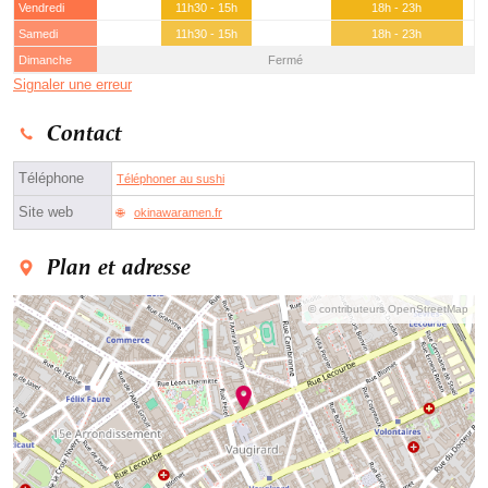
Vendredi
11h30 - 15h
18h - 23h
Samedi
11h30 - 15h
18h - 23h
Dimanche
Fermé
Signaler une erreur
Contact
Téléphone
Téléphoner au sushi
Site web
okinawaramen.fr
Plan et adresse
© contributeurs OpenStreetMap