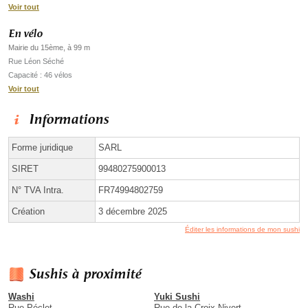
Voir tout
En vélo
Mairie du 15ème, à 99 m
Rue Léon Séché
Capacité : 46 vélos
Voir tout
Informations
Forme juridique
SARL
SIRET
99480275900013
N° TVA Intra.
FR74994802759
Création
3 décembre 2025
Éditer les informations de mon sushi
Sushis à proximité
Washi
Yuki Sushi
Rue Péclet
Rue de la Croix Nivert