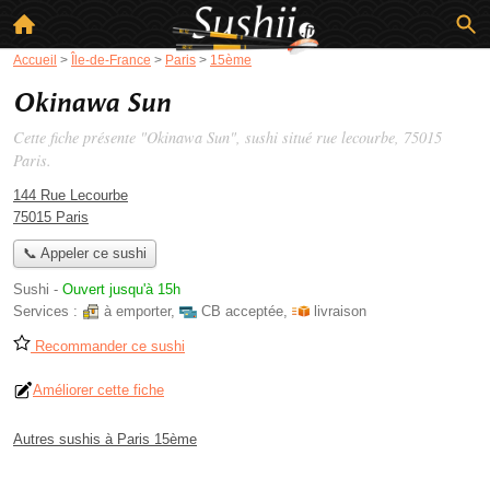
Accueil
>
Île-de-France
>
Paris
>
15ème
Okinawa Sun
Cette fiche présente "Okinawa Sun", sushi situé
rue lecourbe
, 75015
Paris.
144 Rue Lecourbe
75015 Paris
📞 Appeler ce sushi
Sushi
-
Ouvert jusqu'à 15h
Services :
à emporter
,
CB acceptée
,
livraison
Recommander ce sushi
Améliorer cette fiche
Autres sushis à Paris 15ème