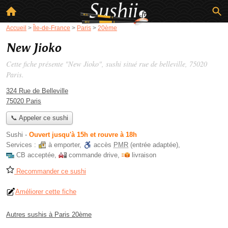
Accueil
>
Île-de-France
>
Paris
>
20ème
New Jioko
Cette fiche présente "New Jioko", sushi situé
rue de belleville
, 75020
Paris.
324 Rue de Belleville
75020 Paris
📞 Appeler ce sushi
Sushi
-
Ouvert jusqu'à 15h et rouvre à 18h
Services :
à emporter
,
accès
PMR
(entrée adaptée)
,
CB acceptée
,
commande drive
,
livraison
Recommander ce sushi
Améliorer cette fiche
Autres sushis à Paris 20ème