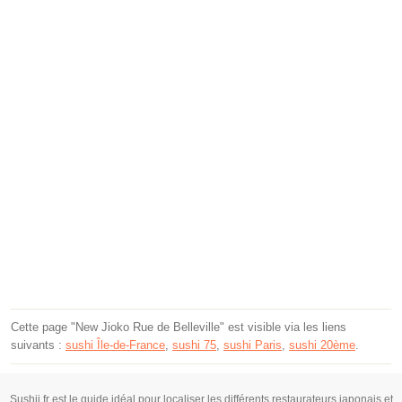
Cette page "New Jioko Rue de Belleville" est visible via les liens
suivants :
sushi Île-de-France
,
sushi 75
,
sushi Paris
,
sushi 20ème
.
Sushii.fr est le guide idéal pour localiser les différents restaurateurs japonais et