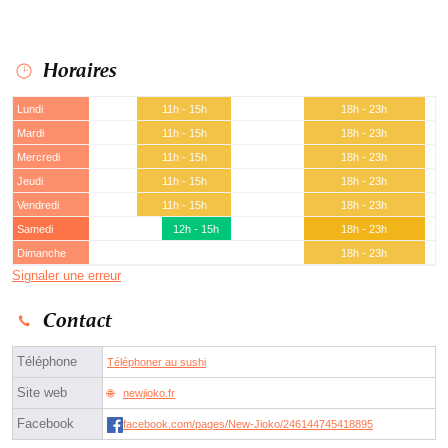
Horaires
Lundi
11h - 15h
18h - 23h
Mardi
11h - 15h
18h - 23h
Mercredi
11h - 15h
18h - 23h
Jeudi
11h - 15h
18h - 23h
Vendredi
11h - 15h
18h - 23h
Samedi
12h - 15h
18h - 23h
Dimanche
18h - 23h
Signaler une erreur
Contact
Téléphone
Téléphoner au sushi
Site web
newjioko.fr
Facebook
facebook.com/pages/New-Jioko/246144745418895