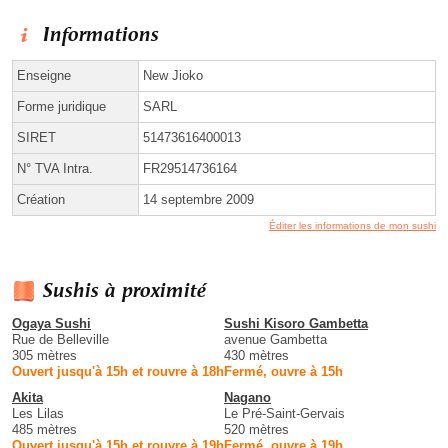
Informations
Enseigne
New Jioko
Forme juridique
SARL
SIRET
51473616400013
N° TVA Intra.
FR29514736164
Création
14 septembre 2009
Éditer les informations de mon sushi
Sushis à proximité
Ogaya Sushi
Sushi Kisoro Gambetta
Rue de Belleville
avenue Gambetta
305 mètres
430 mètres
Ouvert jusqu'à 15h et rouvre à 18h
Fermé, ouvre à 15h
Akita
Nagano
Les Lilas
Le Pré-Saint-Gervais
485 mètres
520 mètres
Ouvert jusqu'à 15h et rouvre à 19h
Fermé, ouvre à 19h