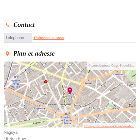
Contact
Téléphone
Téléphoner au sushi
Plan et adresse
© contributeurs OpenStreetMap
Corriger l’adresse ou la localisation
Nagoya
16 Rue Brey