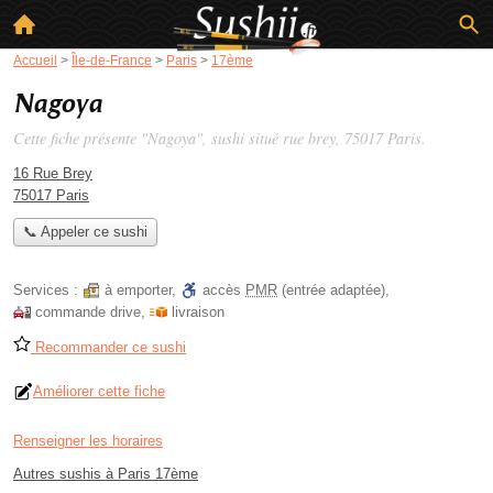
Accueil
>
Île-de-France
>
Paris
>
17ème
Nagoya
Cette fiche présente "Nagoya", sushi situé
rue brey
, 75017 Paris.
16 Rue Brey
75017 Paris
📞 Appeler ce sushi
Services :
à emporter
,
accès
PMR
(entrée adaptée)
,
commande drive
,
livraison
Recommander ce sushi
Améliorer cette fiche
Renseigner les horaires
Autres sushis à Paris 17ème