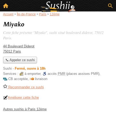
Accueil
>
Île-de-France
>
Paris
>
12ème
Miyako
Cette fiche présente "Miyako", sushi situé
boulevard diderot
, 75012
Paris.
44 Boulevard Diderot
75012 Paris
📞 Appeler ce sushi
Sushi
-
Fermé, ouvre à 18h
Services :
à emporter
,
accès
PMR
(places assises PMR)
,
CB acceptée
,
livraison
Recommander ce sushi
Améliorer cette fiche
Autres sushis à Paris 12ème