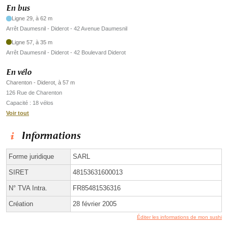
En bus
Ligne 29, à 62 m
Arrêt Daumesnil - Diderot - 42 Avenue Daumesnil
Ligne 57, à 35 m
Arrêt Daumesnil - Diderot - 42 Boulevard Diderot
En vélo
Charenton - Diderot, à 57 m
126 Rue de Charenton
Capacité : 18 vélos
Voir tout
Informations
Forme juridique
SARL
SIRET
48153631600013
N° TVA Intra.
FR85481536316
Création
28 février 2005
Éditer les informations de mon sushi