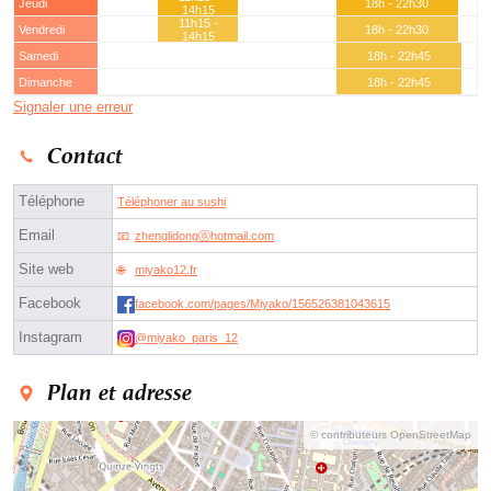
Jeudi
18h - 22h30
14h15
11h15 -
Vendredi
18h - 22h30
14h15
Samedi
18h - 22h45
Dimanche
18h - 22h45
Signaler une erreur
Contact
Téléphone
Téléphoner au sushi
Email
zhenglidongⓐhotmail.com
Site web
miyako12.fr
Facebook
facebook.com/pages/Miyako/156526381043615
Instagram
@miyako_paris_12
Plan et adresse
© contributeurs OpenStreetMap