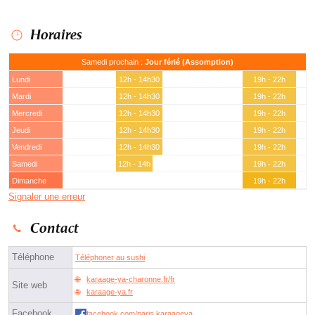
Horaires
Samedi prochain :
Jour férié (Assomption)
Lundi
12h - 14h30
19h - 22h
Mardi
12h - 14h30
19h - 22h
Mercredi
12h - 14h30
19h - 22h
Jeudi
12h - 14h30
19h - 22h
Vendredi
12h - 14h30
19h - 22h
Samedi
12h - 14h
19h - 22h
Dimanche
19h - 22h
Signaler une erreur
Contact
Téléphone
Téléphoner au sushi
karaage-ya-charonne.fr/fr
Site web
karaage-ya.fr
Facebook
facebook.com/paris.karaageya