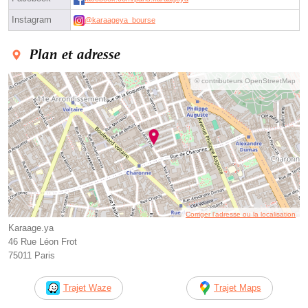
Instagram
@karaageya_bourse
Plan et adresse
© contributeurs OpenStreetMap
Corriger l’adresse ou la localisation
Karaage.ya
46 Rue Léon Frot
75011 Paris
Trajet Waze
Trajet Maps