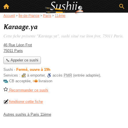
Accueil
>
Île-de-France
>
Paris
>
11ème
Karaage.ya
Cette fiche présente "Karaage.ya", sushi situé
rue léon frot
, 75011 Paris.
46 Rue Léon Frot
75011 Paris
📞 Appeler ce sushi
Sushi
-
Fermé, ouvre à 19h
Services :
à emporter
,
accès
PMR
(entrée adaptée)
,
CB acceptée
,
livraison
Recommander ce sushi
Améliorer cette fiche
Autres sushis à Paris 11ème