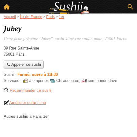
Accueil
>
Île-de-France
>
Paris
>
1er
Jubey
Cette fiche présente "Jubey", sushi situé
rue sainte-anne
, 75001 Paris.
39 Rue Sainte-Anne
75001 Paris
📞 Appeler ce sushi
Sushi
-
Fermé, ouvre à 11h30
Services :
à emporter
,
CB acceptée
,
commande drive
Recommander ce sushi
Améliorer cette fiche
Autres sushis à Paris 1er