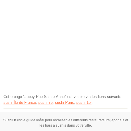
Cette page "Jubey Rue Sainte-Anne" est visible via les liens suivants :
sushi Île-de-France
,
sushi 75
,
sushi Paris
,
sushi 1er
.
Sushii.fr est le guide idéal pour localiser les différents restaurateurs japonais et
les bars à sushis dans votre ville.