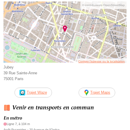
© contributeurs OpenStreetMap
Corriger l’adresse ou la localisation
Jubey
39 Rue Sainte-Anne
75001 Paris
Trajet Waze
Trajet Maps
Venir en transports en commun
En métro
Ligne 7, à 104 m
Arrêt Pyramides - 20 Avenue de l'Opéra