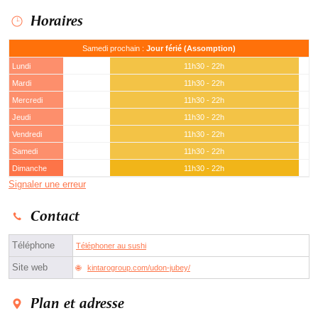
Horaires
Samedi prochain :
Jour férié (Assomption)
Lundi
11h30 - 22h
Mardi
11h30 - 22h
Mercredi
11h30 - 22h
Jeudi
11h30 - 22h
Vendredi
11h30 - 22h
Samedi
11h30 - 22h
Dimanche
11h30 - 22h
Signaler une erreur
Contact
Téléphone
Téléphoner au sushi
Site web
kintarogroup.com/udon-jubey/
Plan et adresse