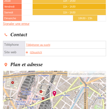
Jeudi
11h - 1h30
Vendredi
11h - 1h30
Samedi
11h - 1h30
Dimanche
18h30 - 23h
Signaler une erreur
Contact
Téléphone
Téléphoner au sushi
Site web
j10sushi.fr
Plan et adresse
© contributeurs OpenStreetMap