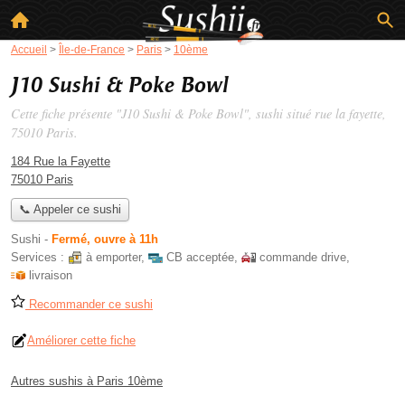
Accueil
>
Île-de-France
>
Paris
>
10ème
J10 Sushi & Poke Bowl
Cette fiche présente "J10 Sushi & Poke Bowl", sushi situé
rue la fayette
,
75010 Paris.
184 Rue la Fayette
75010 Paris
📞 Appeler ce sushi
Sushi
-
Fermé, ouvre à 11h
Services :
à emporter
,
CB acceptée
,
commande drive
,
livraison
Recommander ce sushi
Améliorer cette fiche
Autres sushis à Paris 10ème