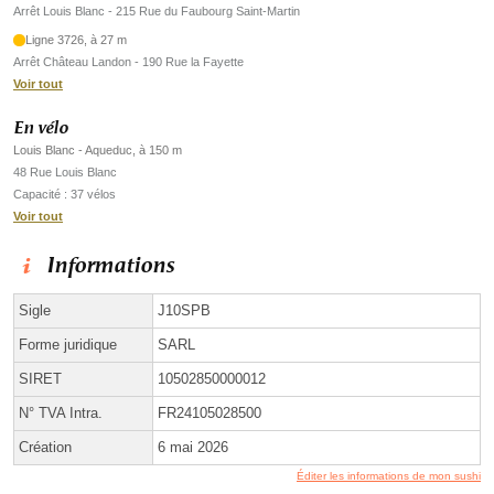
Arrêt Louis Blanc - 215 Rue du Faubourg Saint-Martin
Ligne 3726, à 27 m
Arrêt Château Landon - 190 Rue la Fayette
Voir tout
En vélo
Louis Blanc - Aqueduc, à 150 m
48 Rue Louis Blanc
Capacité : 37 vélos
Voir tout
Informations
Sigle
J10SPB
Forme juridique
SARL
SIRET
10502850000012
N° TVA Intra.
FR24105028500
Création
6 mai 2026
Éditer les informations de mon sushi