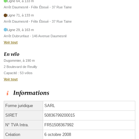
Ligne 64, à 133 m
Arrêt Daumesnil - Félix Éboué - 37 Rue Taine
Ligne 71, à 133 m
Arrêt Daumesnil - Félix Éboué - 37 Rue Taine
Ligne 29, à 163 m
Arrêt Dubrunfaut - 146 Avenue Daumesnil
Voir tout
En vélo
Dugommier, à 190 m
2 Boulevard de Reuilly
Capacité : 53 vélos
Voir tout
Informations
Forme juridique
SARL
SIRET
50836799200015
N° TVA Intra.
FR51508367992
Création
6 octobre 2008