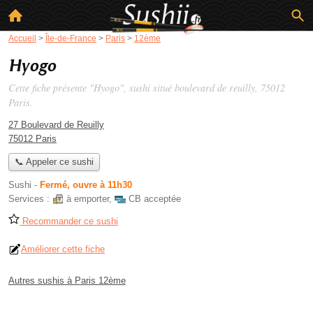
Accueil
>
Île-de-France
>
Paris
>
12ème
Hyogo
Cette fiche présente "Hyogo", sushi situé
boulevard de reuilly
, 75012
Paris.
27 Boulevard de Reuilly
75012 Paris
📞 Appeler ce sushi
Sushi
-
Fermé, ouvre à 11h30
Services :
à emporter
,
CB acceptée
Recommander ce sushi
Améliorer cette fiche
Autres sushis à Paris 12ème