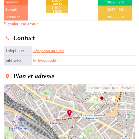
11h30 -
Vendredi
18h30 - 23h
14h30
11h30 -
Samedi
18h30 - 23h
14h30
Dimanche
18h30 - 23h
Signaler une erreur
Contact
Téléphone
Téléphoner au sushi
Site web
hyogosushi.fr
Plan et adresse
© contributeurs OpenStreetMap