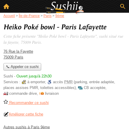
Accueil
>
Île-de-France
>
Paris
>
9ème
Heiko Poké bowl - Paris Lafayette
Cette fiche présente "Heiko Poké bowl - Paris Lafayette", sushi situé
rue
la fayette
, 75009 Paris.
76 Rue la Fayette
75009 Paris
📞 Appeler ce sushi
Sushi
-
Ouvert jusqu'à 22h30
Services :
à emporter
,
accès
PMR
(parking, entrée adaptée,
places assises PMR, toilettes accessibles)
,
CB acceptée
,
commande drive
,
livraison
Recommander ce sushi
Améliorer cette fiche
Autres sushis à Paris 9ème