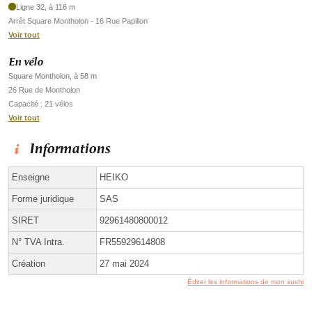
Ligne 32, à 116 m
Arrêt Square Montholon - 16 Rue Papillon
Voir tout
En vélo
Square Montholon, à 58 m
26 Rue de Montholon
Capacité : 21 vélos
Voir tout
Informations
Enseigne
HEIKO
Forme juridique
SAS
SIRET
92961480800012
N° TVA Intra.
FR55929614808
Création
27 mai 2024
Éditer les informations de mon sushi