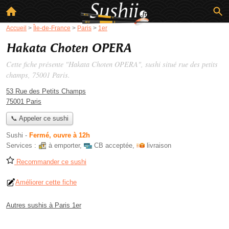
Accueil
>
Île-de-France
>
Paris
>
1er
Hakata Choten OPERA
Cette fiche présente "Hakata Choten OPERA", sushi situé
rue des petits
champs
, 75001 Paris.
53 Rue des Petits Champs
75001 Paris
📞 Appeler ce sushi
Sushi
-
Fermé, ouvre à 12h
Services :
à emporter
,
CB acceptée
,
livraison
Recommander ce sushi
Améliorer cette fiche
Autres sushis à Paris 1er