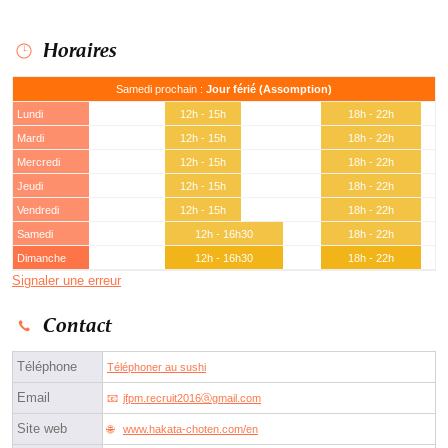
Horaires
Samedi prochain :
Jour férié (Assomption)
Lundi
12h - 15h
18h - 22h
Mardi
12h - 15h
18h - 22h
Mercredi
12h - 15h
18h - 22h
Jeudi
12h - 15h
18h - 22h
Vendredi
12h - 15h
18h - 22h
Samedi
12h - 16h30
18h - 22h
Dimanche
12h - 16h30
18h - 22h
Signaler une erreur
Contact
Téléphone
Téléphoner au sushi
Email
jfpm.recruit2016ⓐgmail.com
Site web
www.hakata-choten.com/en