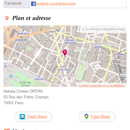
Facebook
facebook.com/hakatachoten
Plan et adresse
© contributeurs OpenStreetMap
Corriger l’adresse ou la localisation
Hakata Choten OPERA
53 Rue des Petits Champs
75001 Paris
Trajet Waze
Trajet Maps