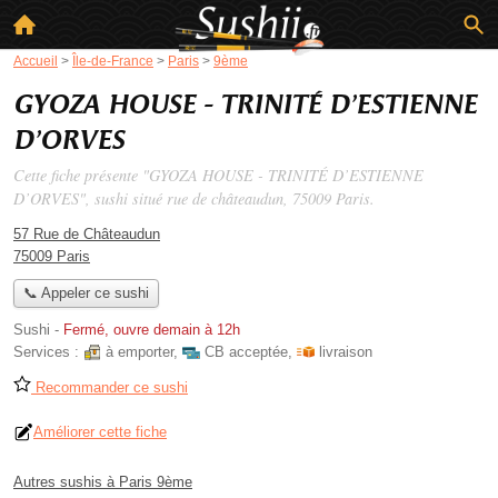
Accueil
>
Île-de-France
>
Paris
>
9ème
GYOZA HOUSE - TRINITÉ D’ESTIENNE
D’ORVES
Cette fiche présente "GYOZA HOUSE - TRINITÉ D’ESTIENNE
D’ORVES", sushi situé
rue de châteaudun
, 75009 Paris.
57 Rue de Châteaudun
75009 Paris
📞 Appeler ce sushi
Sushi
-
Fermé, ouvre demain à 12h
Services :
à emporter
,
CB acceptée
,
livraison
Recommander ce sushi
Améliorer cette fiche
Autres sushis à Paris 9ème