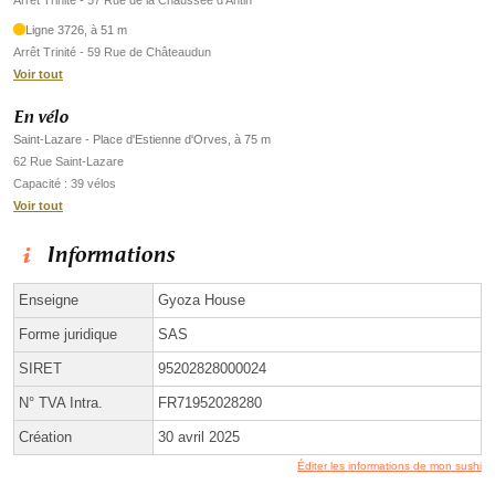
Arrêt Trinité - 57 Rue de la Chaussée d'Antin
Ligne 3726, à 51 m
Arrêt Trinité - 59 Rue de Châteaudun
Voir tout
En vélo
Saint-Lazare - Place d'Estienne d'Orves, à 75 m
62 Rue Saint-Lazare
Capacité : 39 vélos
Voir tout
Informations
Enseigne
Gyoza House
Forme juridique
SAS
SIRET
95202828000024
N° TVA Intra.
FR71952028280
Création
30 avril 2025
Éditer les informations de mon sushi