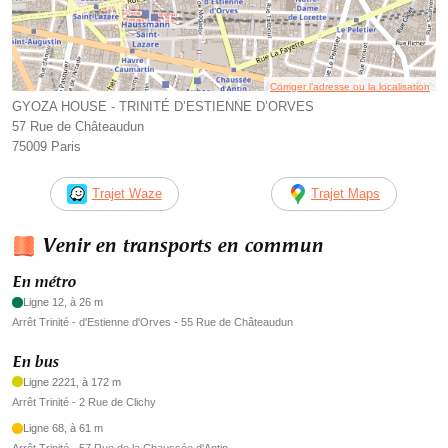
Corriger l’adresse ou la localisation
GYOZA HOUSE - TRINITÉ D’ESTIENNE D’ORVES
57 Rue de Châteaudun
75009 Paris
Trajet Waze
Trajet Maps
Venir en transports en commun
En métro
Ligne 12, à 26 m
Arrêt Trinité - d'Estienne d'Orves - 55 Rue de Châteaudun
En bus
Ligne 2221, à 172 m
Arrêt Trinité - 2 Rue de Clichy
Ligne 68, à 61 m