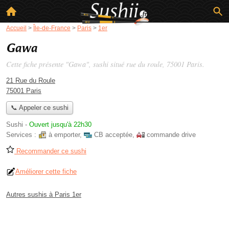
Accueil
>
Île-de-France
>
Paris
>
1er
Gawa
Cette fiche présente "Gawa", sushi situé
rue du roule
, 75001 Paris.
21 Rue du Roule
75001 Paris
📞 Appeler ce sushi
Sushi
-
Ouvert jusqu'à 22h30
Services :
à emporter
,
CB acceptée
,
commande drive
Recommander ce sushi
Améliorer cette fiche
Autres sushis à Paris 1er