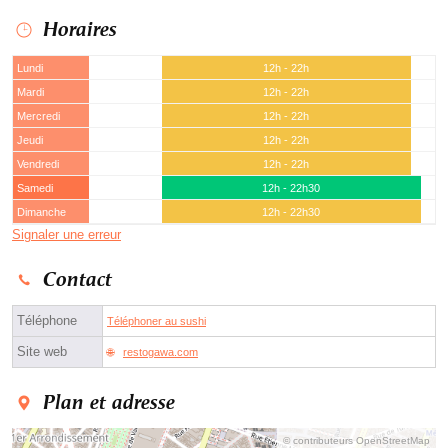
Horaires
Lundi
12h - 22h
Mardi
12h - 22h
Mercredi
12h - 22h
Jeudi
12h - 22h
Vendredi
12h - 22h
Samedi
12h - 22h30
Dimanche
12h - 22h30
Signaler une erreur
Contact
Téléphone
Téléphoner au sushi
Site web
restogawa.com
Plan et adresse
© contributeurs OpenStreetMap