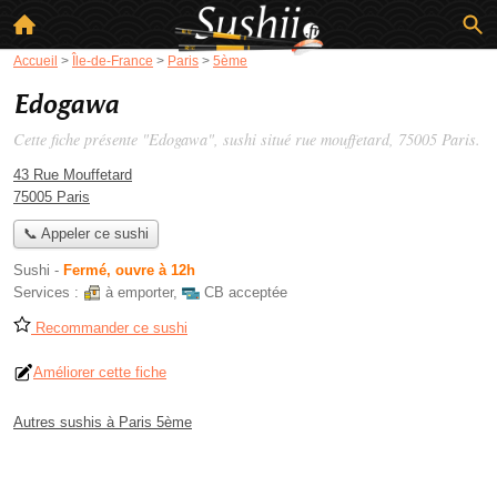
Accueil
>
Île-de-France
>
Paris
>
5ème
Edogawa
Cette fiche présente "Edogawa", sushi situé
rue mouffetard
, 75005 Paris.
43 Rue Mouffetard
75005 Paris
📞 Appeler ce sushi
Sushi
-
Fermé, ouvre à 12h
Services :
à emporter
,
CB acceptée
Recommander ce sushi
Améliorer cette fiche
Autres sushis à Paris 5ème