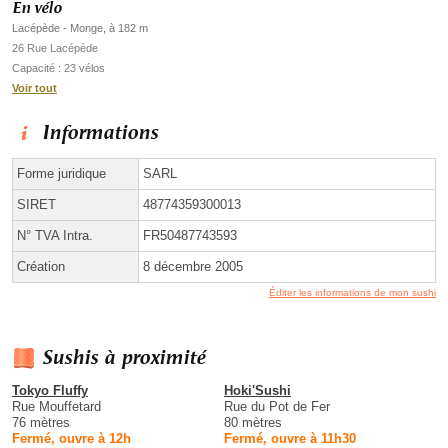
En vélo
Lacépède - Monge, à 182 m
26 Rue Lacépède
Capacité : 23 vélos
Voir tout
Informations
Forme juridique
SARL
SIRET
48774359300013
N° TVA Intra.
FR50487743593
Création
8 décembre 2005
Éditer les informations de mon sushi
Sushis à proximité
Tokyo Fluffy
Hoki'Sushi
Rue Mouffetard
Rue du Pot de Fer
76 mètres
80 mètres
Fermé, ouvre à 12h
Fermé, ouvre à 11h30