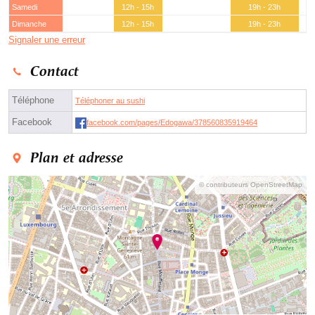
Samedi
12h - 15h
19h - 23h
Dimanche
12h - 15h
19h - 23h
Signaler une erreur
Contact
Téléphone
Téléphoner au sushi
Facebook
facebook.com/pages/Edogawa/378560835919464
Plan et adresse
© contributeurs OpenStreetMap