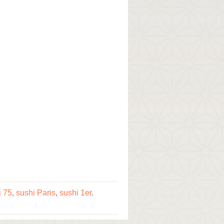
i 75
,
sushi Paris
,
sushi 1er
.