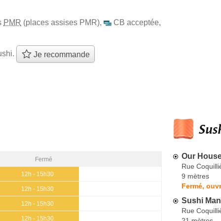
s
PMR
(places assises PMR)
,
CB acceptée
,
ushi.
Je recommande
Sush
Our Hous
Fermé
Rue Coquilli
12h - 15h30
9 mètres
Fermé, ouvr
12h - 15h30
Sushi Man
12h - 15h30
Rue Coquilli
12h - 15h30
21 mètres