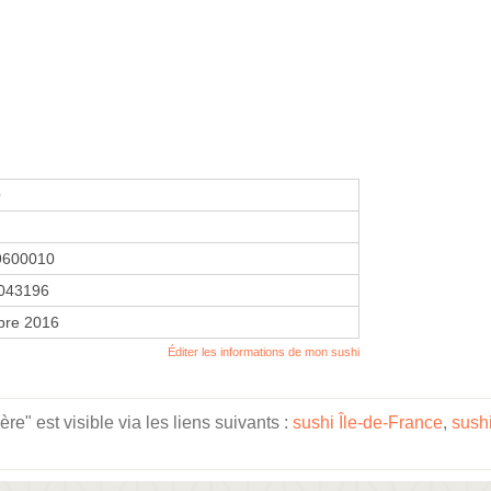
O
9600010
043196
bre 2016
Éditer les informations de mon sushi
e" est visible via les liens suivants :
sushi Île-de-France
,
sush