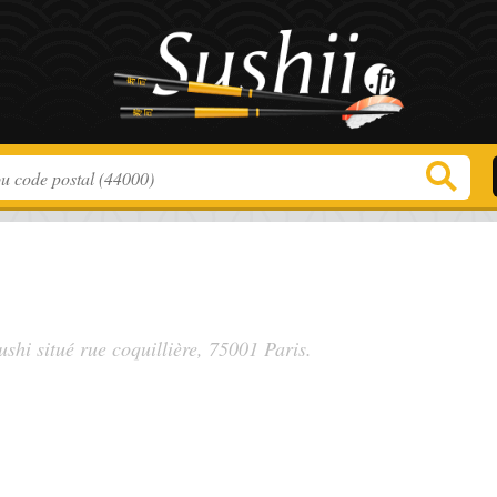
ushi situé
rue coquillière
, 75001 Paris.