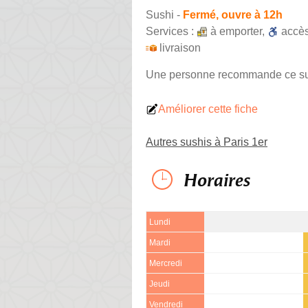
Sushi
-
Fermé, ouvre à 12h
Services :
à emporter
,
accè
livraison
Une personne
recommande
ce s
Améliorer cette fiche
Autres sushis à Paris 1er
Horaires
Lundi
Mardi
Mercredi
Jeudi
Vendredi