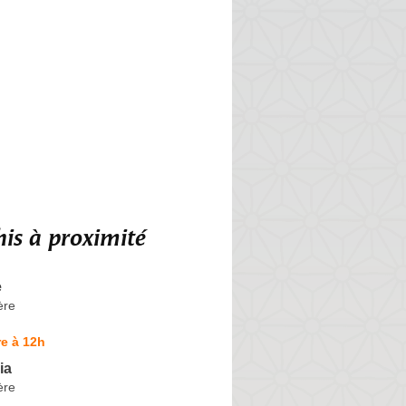
is à proximité
e
ère
e à 12h
ia
ère