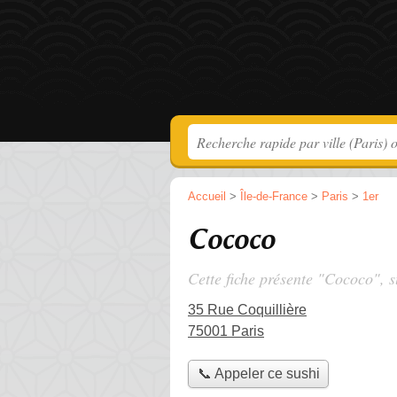
Accueil
>
Île-de-France
>
Paris
>
1er
Cococo
Cette fiche présente "Cococo", s
35 Rue Coquillière
75001 Paris
📞 Appeler ce sushi