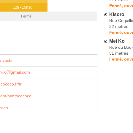
Fermé, ouvr
12h - 15h30
Kisoro
Fermé
Rue Coquilli
32 mètres
Fermé, ouvr
Mei Ko
Rue du Boul
51 mètres
Fermé, ouvr
 sushi
ihiroⓐgmail.com
cococo.fr/fr
com/bentocococo
coco