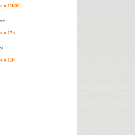
e à 11h30
ère
e à 17h
oi
e à 11h