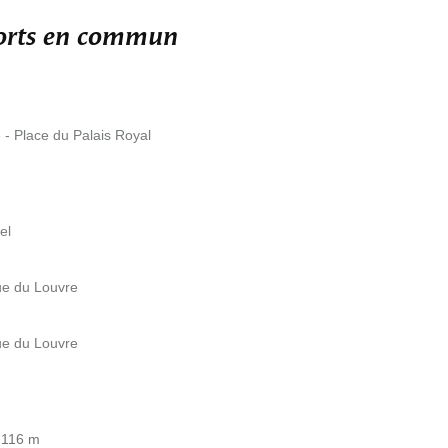
ports en commun
 - Place du Palais Royal
el
ue du Louvre
ue du Louvre
à 116 m