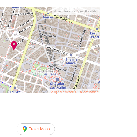
© contributeurs OpenStreetMap
Corriger l’adresse ou la localisation
Trajet Maps