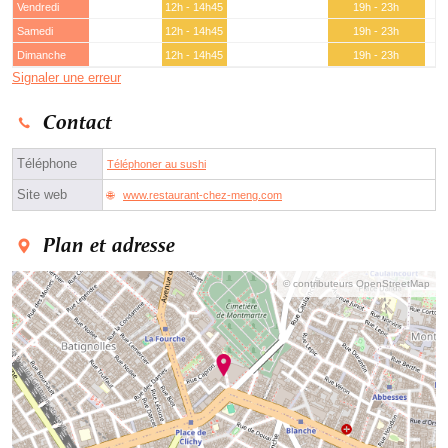
Vendredi
12h - 14h45
19h - 23h
Samedi
12h - 14h45
19h - 23h
Dimanche
12h - 14h45
19h - 23h
Signaler une erreur
Contact
Téléphone
Téléphoner au sushi
Site web
www.restaurant-chez-meng.com
Plan et adresse
© contributeurs OpenStreetMap