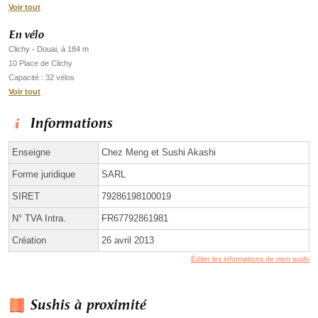
Voir tout
En vélo
Clichy - Douai, à 184 m
10 Place de Clichy
Capacité : 32 vélos
Voir tout
Informations
Enseigne
Chez Meng et Sushi Akashi
Forme juridique
SARL
SIRET
79286198100019
N° TVA Intra.
FR67792861981
Création
26 avril 2013
Éditer les informations de mon sushi
Sushis à proximité