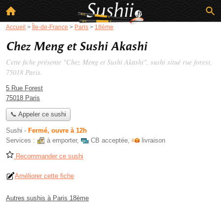
Accueil
>
Île-de-France
>
Paris
>
18ème
Chez Meng et Sushi Akashi
Cette fiche présente "Chez Meng et Sushi Akashi", sushi situé
rue forest
,
75018 Paris.
5 Rue Forest
75018 Paris
📞 Appeler ce sushi
Sushi
-
Fermé, ouvre à 12h
Services :
à emporter
,
CB acceptée
,
livraison
Recommander ce sushi
Améliorer cette fiche
Autres sushis à Paris 18ème