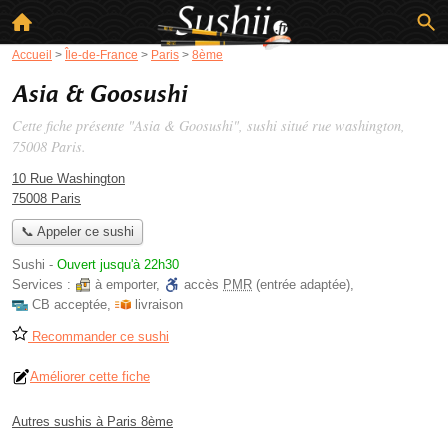
Accueil
>
Île-de-France
>
Paris
>
8ème
Asia & Goosushi
Cette fiche présente "Asia & Goosushi", sushi situé
rue washington
,
75008 Paris.
10 Rue Washington
75008 Paris
📞 Appeler ce sushi
Sushi
-
Ouvert jusqu'à 22h30
Services :
à emporter
,
accès
PMR
(entrée adaptée)
,
CB acceptée
,
livraison
Recommander ce sushi
Améliorer cette fiche
Autres sushis à Paris 8ème