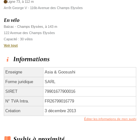
Ligne 73, à 112 m
Arrêt George V - 116b Avenue des Champs Elysées
En vélo
Balzac - Champs Elysées, à 143 m
122 Avenue des Champs Elysées
Capacité : 30 vélos
Voir tout
Informations
Enseigne
Asia & Goosushi
Forme juridique
SARL
SIRET
79901677900016
N° TVA Intra.
FR26799016779
Création
3 décembre 2013
Éditer les informations de mon sushi
Sushis à proximité