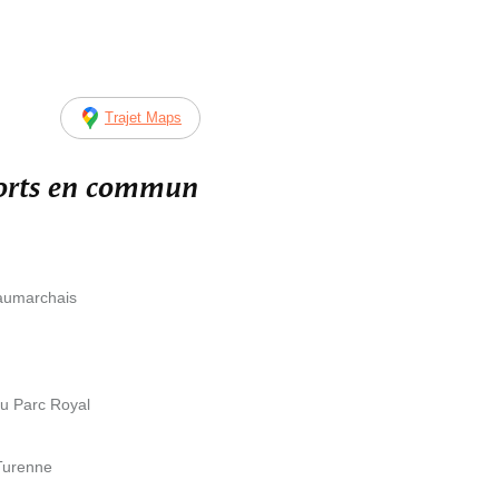
Trajet Maps
ports en commun
eaumarchais
du Parc Royal
Turenne