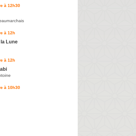
re à 12h30
eaumarchais
e à 12h
 la Lune
e à 12h
abi
ntoine
re à 10h30