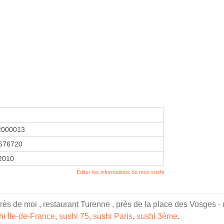
2000013
676720
 2010
Éditer les informations de mon sushi
près de moi , restaurant Turenne , près de la place des Vosges 
hi Île-de-France
,
sushi 75
,
sushi Paris
,
sushi 3ème
.