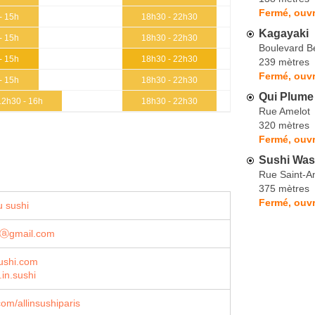
Fermé, ouv
- 15h
18h30 - 22h30
Kagayaki
- 15h
18h30 - 22h30
Boulevard B
- 15h
18h30 - 22h30
239 mètres
Fermé, ouvr
- 15h
18h30 - 22h30
Qui Plume
12h30 - 16h
18h30 - 22h30
Rue Amelot
320 mètres
Fermé, ouvr
Sushi Was
Rue Saint-A
375 mètres
Fermé, ouv
 sushi
eⓐgmail.com
ushi.com
l.in.sushi
om/allinsushiparis