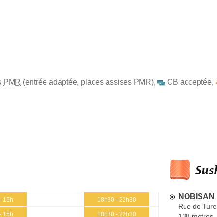
s
PMR
(entrée adaptée, places assises PMR)
,
CB acceptée
,
Sush
NOBISAN
- 15h
18h30 - 22h30
Rue de Tur
- 15h
18h30 - 22h30
138 mètres