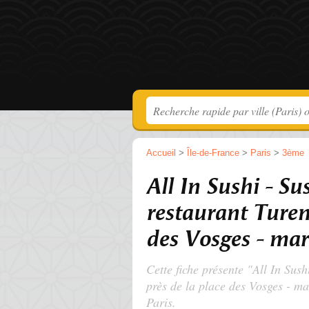
Accueil
>
Île-de-France
>
Paris
>
3ème
All In Sushi - Su
restaurant Turen
des Vosges - mar
Cette fiche présente "All In Sush
près de la place des Vosges - ma
Paris.