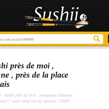
shi près de moi ,
ne , près de la place
ais
i - Sushi près de moi , restaurant Turenne ,
rais", sushi situé
rue de turenne
, 75003