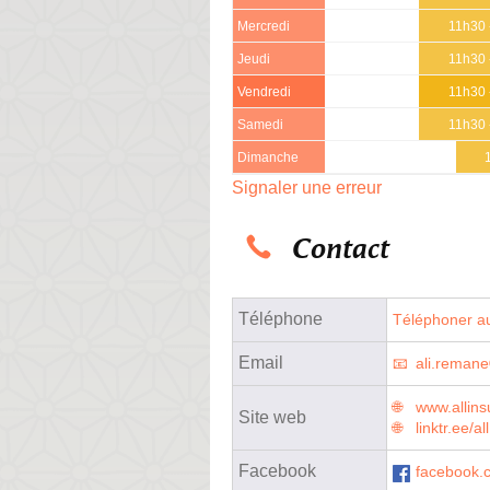
Mercredi
11h30 
Jeudi
11h30 
Vendredi
11h30 
Samedi
11h30 
Dimanche
Signaler une erreur
Contact
Téléphone
Téléphoner au
Email
ali.reman
www.allins
Site web
linktr.ee/al
Facebook
facebook.c