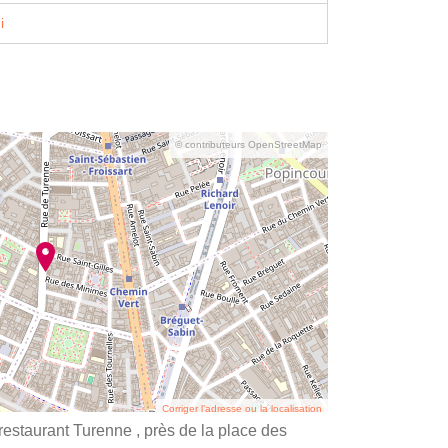
i
© contributeurs OpenStreetMap
Corriger l’adresse ou la localisation
 restaurant Turenne , près de la place des