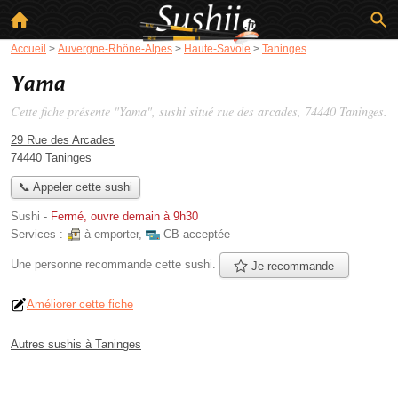
Accueil
>
Auvergne-Rhône-Alpes
>
Haute-Savoie
>
Taninges
Yama
Cette fiche présente "Yama", sushi situé
rue des arcades
, 74440 Taninges.
29 Rue des Arcades
74440 Taninges
📞 Appeler cette sushi
Sushi
-
Fermé, ouvre demain à 9h30
Services :
à emporter
,
CB acceptée
Une personne
recommande
cette sushi.
Je recommande
Améliorer cette fiche
Autres sushis à Taninges