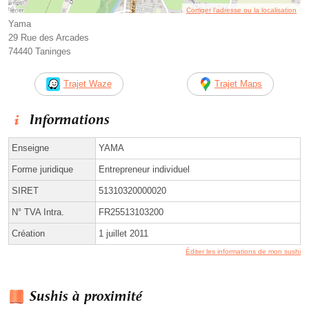
Corriger l’adresse ou la localisation
Yama
29 Rue des Arcades
74440 Taninges
Trajet Waze
Trajet Maps
Informations
Enseigne
YAMA
Forme juridique
Entrepreneur individuel
SIRET
51310320000020
N° TVA Intra.
FR25513103200
Création
1 juillet 2011
Éditer les informations de mon sushi
Sushis à proximité