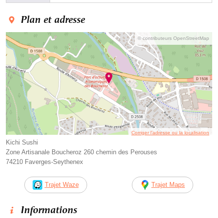
Plan et adresse
© contributeurs OpenStreetMap
Corriger l’adresse ou la localisation
Kichi Sushi
Zone Artisanale Boucheroz 260 chemin des Perouses
74210 Faverges-Seythenex
Trajet Waze
Trajet Maps
Informations