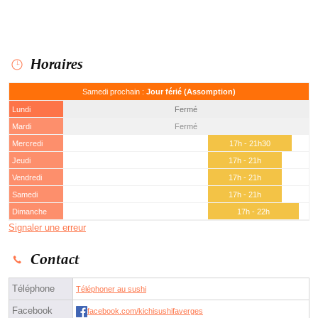
Horaires
Samedi prochain :
Jour férié (Assomption)
Lundi
Fermé
Mardi
Fermé
Mercredi
17h - 21h30
Jeudi
17h - 21h
Vendredi
17h - 21h
Samedi
17h - 21h
Dimanche
17h - 22h
Signaler une erreur
Contact
Téléphone
Téléphoner au sushi
Facebook
facebook.com/kichisushifaverges