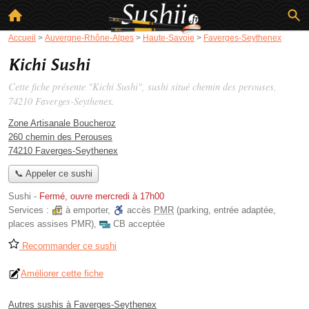
Accueil
>
Auvergne-Rhône-Alpes
>
Haute-Savoie
>
Faverges-Seythenex
Kichi Sushi
Cette fiche présente "Kichi Sushi", sushi situé
chemin des perouses
,
74210 Faverges-Seythenex.
Zone Artisanale Boucheroz
260 chemin des Perouses
74210 Faverges-Seythenex
📞 Appeler ce sushi
Sushi
-
Fermé, ouvre mercredi à 17h00
Services :
à emporter
,
accès
PMR
(parking, entrée adaptée,
places assises PMR)
,
CB acceptée
Recommander ce sushi
Améliorer cette fiche
Autres sushis à Faverges-Seythenex