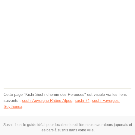
Cette page "Kichi Sushi chemin des Perouses" est visible via les liens
suivants :
sushi Auvergne-Rhône-Alpes
,
sushi 74
,
sushi Faverges-
Seythenex
.
Sushii.fr est le guide idéal pour localiser les différents restaurateurs japonais et
les bars à sushis dans votre ville.