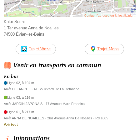
Corriger l’adresse ou la localisation
Koko Sushi
1 Ter avenue Anna de Noailles
74500 Évian-les-Bains
Trajet Waze
Trajet Maps
Venir en transports en commun
En bus
Ligne 02, à 194 m
Arrêt DETANCHE - 41 Boulevard De La Detanche
Ligne 03, à 216 m
Arrêt JARDIN JAPONAIS - 17 Avenue Marc Francina
Ligne 01, à 217 m
Arrêt ANNA DE NOAILLES - 2bis Avenue Anna De Noailles - Rd 1005
Voir tout
Informations