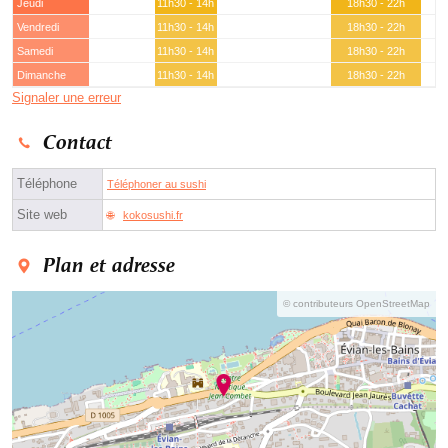
Jeudi
11h30 - 14h
18h30 - 22h
Vendredi
11h30 - 14h
18h30 - 22h
Samedi
11h30 - 14h
18h30 - 22h
Dimanche
11h30 - 14h
18h30 - 22h
Signaler une erreur
Contact
Téléphone
Téléphoner au sushi
Site web
kokosushi.fr
Plan et adresse
© contributeurs OpenStreetMap