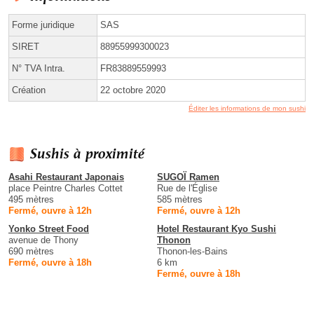
Forme juridique
SAS
SIRET
88955999300023
N° TVA Intra.
FR83889559993
Création
22 octobre 2020
Éditer les informations de mon sushi
Sushis à proximité
Asahi Restaurant Japonais
SUGOÏ Ramen
place Peintre Charles Cottet
Rue de l'Église
495 mètres
585 mètres
Fermé, ouvre à 12h
Fermé, ouvre à 12h
Yonko Street Food
Hotel Restaurant Kyo Sushi
avenue de Thony
Thonon
690 mètres
Thonon-les-Bains
Fermé, ouvre à 18h
6 km
Fermé, ouvre à 18h