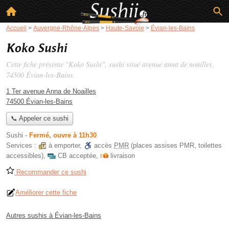
Accueil
>
Auvergne-Rhône-Alpes
>
Haute-Savoie
>
Évian-les-Bains
Koko Sushi
Cette fiche présente "Koko Sushi", sushi situé
avenue anna de noailles
,
74500 Évian-les-Bains.
1 Ter avenue Anna de Noailles
74500 Évian-les-Bains
📞 Appeler ce sushi
Sushi
-
Fermé, ouvre à 11h30
Services :
à emporter
,
accès
PMR
(places assises PMR, toilettes
accessibles)
,
CB acceptée
,
livraison
Recommander ce sushi
Améliorer cette fiche
Autres sushis à Évian-les-Bains