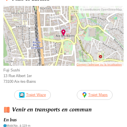
© contributeurs OpenStreetMap
Corriger l’adresse ou la localisation
Fuji Sushi
13 Rue Albert 1er
73100 Aix-les-Bains
Trajet Waze
Trajet Maps
Venir en transports en commun
En bus
Mobi'Aix, à 119 m