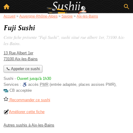
Accueil
>
Auvergne-Rhône-Alpes
>
Savoie
>
Aix-les-Bains
Fuji Sushi
Cette fiche présente "Fuji Sushi", sushi situé
rue albert 1er
, 73100 Aix-
les-Bains.
13 Rue Albert 1er
73100 Aix-les-Bains
📞 Appeler ce sushi
Sushi
-
Ouvert jusqu'à 1h30
Services :
accès
PMR
(entrée adaptée, places assises PMR)
,
CB acceptée
Recommander ce sushi
Améliorer cette fiche
Autres sushis à Aix-les-Bains