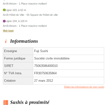
Arrêt Atrium - 1 Place maurice mollard
Ligne 103, à 62 m
Arrêt Hôtel de Ville - 55 Square de l'hôtel de ville
Ligne 104, à 119 m
Arrêt Atrium - 1 Place maurice mollard
Voir tout
Informations
Enseigne
Fuji Sushi
Forme juridique
Société civile immobilière
SIRET
75063586400010
N° TVA Intra.
FR30750635864
Création
27 mars 2012
Éditer les informations de mon sushi
Sushis à proximité