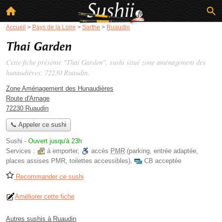
Accueil
>
Pays de la Loire
>
Sarthe
>
Ruaudin
Thai Garden
Cette fiche présente "Thai Garden", sushi situé
zone aménagement des
hunaudières
, 72230 Ruaudin.
Zone Aménagement des Hunaudières
Route d'Arnage
72230 Ruaudin
📞 Appeler ce sushi
Sushi
-
Ouvert jusqu'à 23h
Services :
à emporter
,
accès
PMR
(parking, entrée adaptée,
places assises PMR, toilettes accessibles)
,
CB acceptée
Recommander ce sushi
Améliorer cette fiche
Autres sushis à Ruaudin