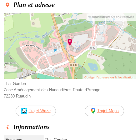
Plan et adresse
© contributeurs OpenStreetMap
Corriger l’adresse ou la localisation
Thai Garden
Zone Aménagement des Hunaudières Route d'Arnage
72230 Ruaudin
Trajet Waze
Trajet Maps
Informations
Enseigne
Thai Garden