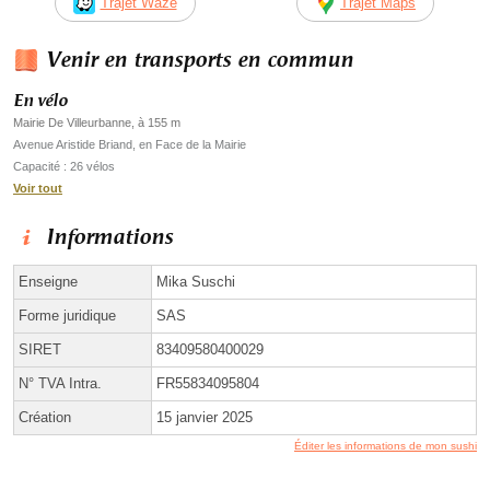
Trajet Waze
Trajet Maps
Venir en transports en commun
En vélo
Mairie De Villeurbanne, à 155 m
Avenue Aristide Briand, en Face de la Mairie
Capacité : 26 vélos
Voir tout
Informations
Enseigne
Mika Suschi
Forme juridique
SAS
SIRET
83409580400029
N° TVA Intra.
FR55834095804
Création
15 janvier 2025
Éditer les informations de mon sushi