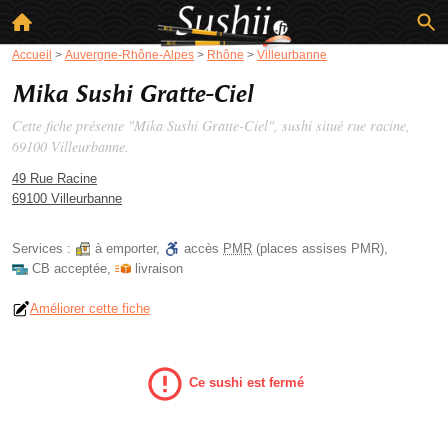
Accueil
>
Auvergne-Rhône-Alpes
>
Rhône
>
Villeurbanne
Mika Sushi Gratte-Ciel
Cette fiche présente "Mika Sushi Gratte-Ciel", sushi situé
rue racine
,
69100 Villeurbanne.
49 Rue Racine
69100 Villeurbanne
Services :
à emporter
,
accès
PMR
(places assises PMR)
,
CB acceptée
,
livraison
Améliorer cette fiche
Ce sushi est fermé