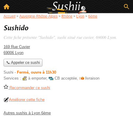
Accueil
>
Auvergne-Rhône-Alpes
>
Rhône
>
Lyon
>
6ème
Sushido
Cette fiche présente "Sushido", sushi situé
rue cuvier
, 69006 Lyon.
169 Rue Cuvier
69006 Lyon
📞 Appeler ce sushi
Sushi
-
Fermé, ouvre à 11h30
Services :
à emporter
,
CB acceptée
,
livraison
Recommander ce sushi
Améliorer cette fiche
Autres sushis à Lyon 6ème