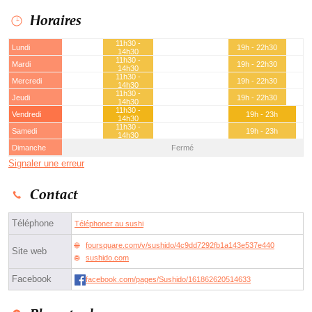
Horaires
11h30 -
Lundi
19h - 22h30
14h30
11h30 -
Mardi
19h - 22h30
14h30
11h30 -
Mercredi
19h - 22h30
14h30
11h30 -
Jeudi
19h - 22h30
14h30
11h30 -
Vendredi
19h - 23h
14h30
11h30 -
Samedi
19h - 23h
14h30
Dimanche
Fermé
Signaler une erreur
Contact
Téléphone
Téléphoner au sushi
foursquare.com/v/sushido/4c9dd7292fb1a143e537e440
Site web
sushido.com
Facebook
facebook.com/pages/Sushido/161862620514633