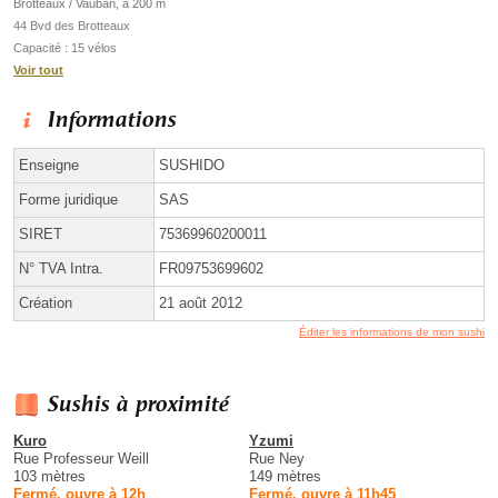
Brotteaux / Vauban, à 200 m
44 Bvd des Brotteaux
Capacité : 15 vélos
Voir tout
Informations
Enseigne
SUSHIDO
Forme juridique
SAS
SIRET
75369960200011
N° TVA Intra.
FR09753699602
Création
21 août 2012
Éditer les informations de mon sushi
Sushis à proximité
Kuro
Yzumi
Rue Professeur Weill
Rue Ney
103 mètres
149 mètres
Fermé, ouvre à 12h
Fermé, ouvre à 11h45