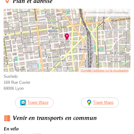
Plan et adresse
© contributeurs OpenStreetMap
Corriger l’adresse ou la localisation
Sushido
169 Rue Cuvier
69006 Lyon
Trajet Waze
Trajet Maps
Venir en transports en commun
En vélo