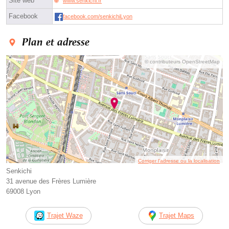
Site web
www.senkichi.fr
Facebook
facebook.com/senkichiLyon
Plan et adresse
© contributeurs OpenStreetMap
Corriger l’adresse ou la localisation
Senkichi
31 avenue des Frères Lumière
69008 Lyon
Trajet Waze
Trajet Maps