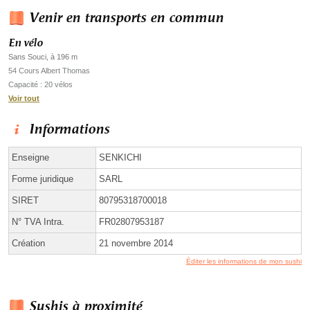
Venir en transports en commun
En vélo
Sans Souci, à 196 m
54 Cours Albert Thomas
Capacité : 20 vélos
Voir tout
Informations
Enseigne
SENKICHI
Forme juridique
SARL
SIRET
80795318700018
N° TVA Intra.
FR02807953187
Création
21 novembre 2014
Éditer les informations de mon sushi
Sushis à proximité