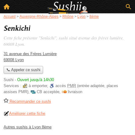
Accueil
>
Auvergne-Rhône-Alpes
>
Rhône
>
Lyon
>
8ème
Senkichi
Cette fiche présente "Senkichi", sushi situé
avenue des frères lumière
,
69008 Lyon.
31 avenue des Frères Lumière
69008 Lyon
📞 Appeler ce sushi
Sushi
-
Ouvert jusqu'à 14h30
Services :
à emporter
,
accès
PMR
(entrée adaptée, places
assises PMR)
,
CB acceptée
,
livraison
Recommander ce sushi
Améliorer cette fiche
Autres sushis à Lyon 8ème