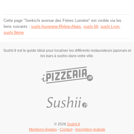
Cette page "Senkichi avenue des Frères Lumière" est visible via les
liens suivants :
sushi Auvergne-Rhône-Alpes
,
sushi 69
,
sushi Lyon
,
sushi 8ème
.
Sushii.fr est le guide idéal pour localiser les différents restaurateurs japonais et
les bars à sushis dans votre ville.
© 2026
Sushii.fr
Mentions légales
-
Contact
-
Inscription gratuite