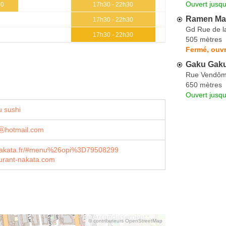
Ouvert jusq
30
17h30 - 22h30
Ramen Ma
17h30 - 22h30
Gd Rue de la
17h30 - 22h30
505 mètres
Fermé, ouvr
Gaku Gak
Rue Vendô
650 mètres
Ouvert jusq
 sushi
2ⓐhotmail.com
.nakata.fr/#menu%26opi%3D79508299
urant-nakata.com
© contributeurs OpenStreetMap