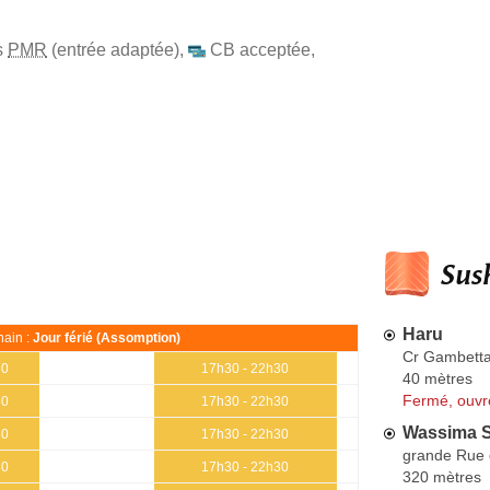
s
PMR
(entrée adaptée)
,
CB acceptée
,
Sush
Haru
ain :
Jour férié (Assomption)
Cr Gambett
30
17h30 - 22h30
40 mètres
Fermé, ouvr
30
17h30 - 22h30
Wassima S
30
17h30 - 22h30
grande Rue d
30
17h30 - 22h30
320 mètres