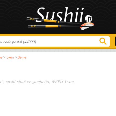
ne
>
Lyon
>
3ème
a", sushi situé
cr gambetta
, 69003 Lyon.