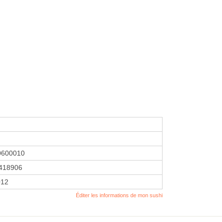
0600010
418906
012
Éditer les informations de mon sushi