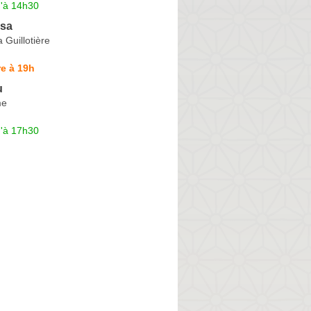
u'à 14h30
sa
 Guillotière
e à 19h
u
me
u'à 17h30