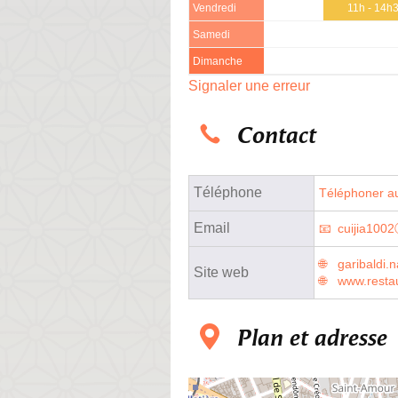
Vendredi
11h - 14h
Samedi
Dimanche
Signaler une erreur
Contact
Téléphone
Téléphoner au
Email
cuijia100
garibaldi
Site web
www.resta
Plan et adresse