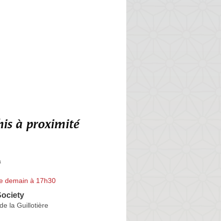
is à proximité
a
e demain à 17h30
ociety
e la Guillotière