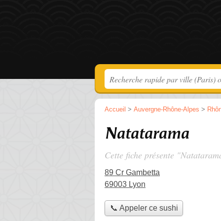
Accueil
>
Auvergne-Rhône-Alpes
>
Rhô
Natatarama
Cette fiche présente "Natataram
89 Cr Gambetta
69003 Lyon
📞 Appeler ce sushi