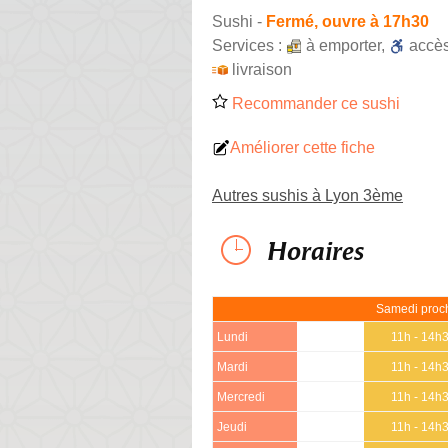
Sushi
-
Fermé, ouvre à 17h30
Services :
à emporter
,
accè
livraison
Recommander ce sushi
Améliorer cette fiche
Autres sushis à Lyon 3ème
Horaires
Samedi proch
Lundi
11h - 14h
Mardi
11h - 14h
Mercredi
11h - 14h
Jeudi
11h - 14h