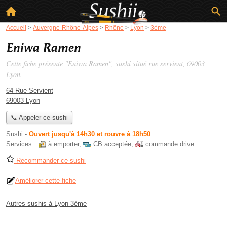
Accueil
>
Auvergne-Rhône-Alpes
>
Rhône
>
Lyon
>
3ème
Eniwa Ramen
Cette fiche présente "Eniwa Ramen", sushi situé
rue servient
, 69003
Lyon.
64 Rue Servient
69003 Lyon
📞 Appeler ce sushi
Sushi
-
Ouvert jusqu'à 14h30 et rouvre à 18h50
Services :
à emporter
,
CB acceptée
,
commande drive
Recommander ce sushi
Améliorer cette fiche
Autres sushis à Lyon 3ème