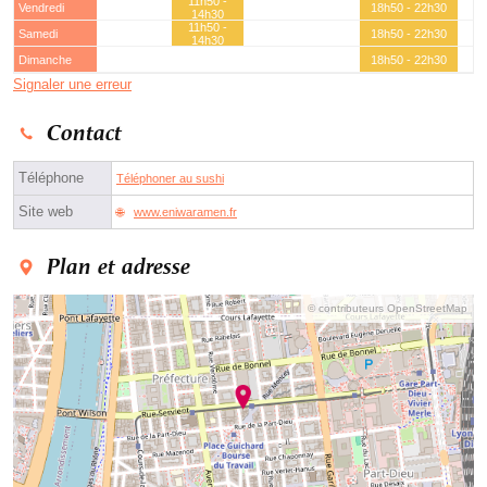
11h50 -
Vendredi
18h50 - 22h30
14h30
11h50 -
Samedi
18h50 - 22h30
14h30
Dimanche
18h50 - 22h30
Signaler une erreur
Contact
Téléphone
Téléphoner au sushi
Site web
www.eniwaramen.fr
Plan et adresse
© contributeurs OpenStreetMap