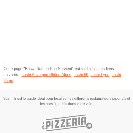
Cette page "Eniwa Ramen Rue Servient" est visible via les liens
suivants :
sushi Auvergne-Rhône-Alpes
,
sushi 69
,
sushi Lyon
,
sushi
3ème
.
Sushii.fr est le guide idéal pour localiser les différents restaurateurs japonais et
les bars à sushis dans votre ville.