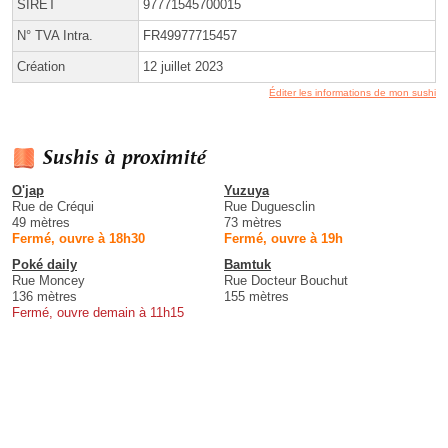
SIRET
97771545700015
N° TVA Intra.
FR49977715457
Création
12 juillet 2023
Éditer les informations de mon sushi
Sushis à proximité
O'jap
Yuzuya
Rue de Créqui
Rue Duguesclin
49 mètres
73 mètres
Fermé, ouvre à 18h30
Fermé, ouvre à 19h
Poké daily
Bamtuk
Rue Moncey
Rue Docteur Bouchut
136 mètres
155 mètres
Fermé, ouvre demain à 11h15