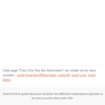
Cette page "Chez Fyfy Rue des Marronniers" est visible via les liens
suivants :
sushi Auvergne-Rhône-Alpes
,
sushi 69
,
sushi Lyon
,
sushi
2ème
.
Sushii.fr est le guide idéal pour localiser les différents restaurateurs japonais et
les bars à sushis dans votre ville.