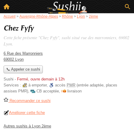
Accueil
>
Auvergne-Rhône-Alpes
>
Rhône
>
Lyon
>
2ème
Chez Fyfy
Cette fiche présente "Chez Fyfy", sushi situé
rue des marronniers
, 69002
Lyon.
6 Rue des Marronniers
69002 Lyon
📞 Appeler ce sushi
Sushi
-
Fermé, ouvre demain à 12h
Services :
à emporter
,
accès
PMR
(entrée adaptée, places
assises PMR)
,
CB acceptée
,
livraison
Recommander ce sushi
Améliorer cette fiche
Autres sushis à Lyon 2ème