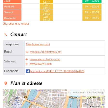
Jeudi
19h - 22h15
14h15
12h -
Vendredi
19h - 22h15
14h15
12h -
Samedi
19h - 22h15
14h15
12h -
Dimanche
19h - 22h15
14h15
Signaler une erreur
Contact
Téléphone
Téléphoner au sushi
Email
woailulu5216ⓐhotmail.com
marronniers.chezfyfy.com
Site web
www.chezfyfy.com
Facebook
facebook.com/CHEZ-FYFY-305398626144826
Plan et adresse
© contributeurs OpenStreetMap