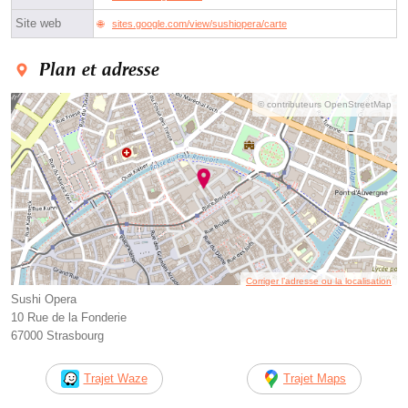
Site web
sites.google.com/view/sushiopera/carte
Plan et adresse
© contributeurs OpenStreetMap
Corriger l’adresse ou la localisation
Sushi Opera
10 Rue de la Fonderie
67000 Strasbourg
Trajet Waze
Trajet Maps