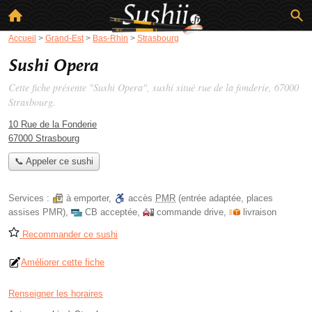
Accueil
>
Grand-Est
>
Bas-Rhin
>
Strasbourg
Sushi Opera
Cette fiche présente "Sushi Opera", sushi situé
rue de la fonderie
, 67000
Strasbourg.
10 Rue de la Fonderie
67000 Strasbourg
📞 Appeler ce sushi
Services :
à emporter
,
accès
PMR
(entrée adaptée, places
assises PMR)
,
CB acceptée
,
commande drive
,
livraison
Recommander ce sushi
Améliorer cette fiche
Renseigner les horaires