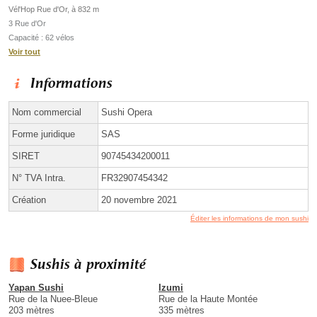
Vél'Hop Rue d'Or, à 832 m
3 Rue d'Or
Capacité : 62 vélos
Voir tout
Informations
Nom commercial
Sushi Opera
Forme juridique
SAS
SIRET
90745434200011
N° TVA Intra.
FR32907454342
Création
20 novembre 2021
Éditer les informations de mon sushi
Sushis à proximité
Yapan Sushi
Izumi
Rue de la Nuee-Bleue
Rue de la Haute Montée
203 mètres
335 mètres