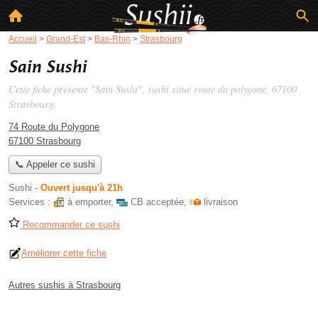
Accueil
>
Grand-Est
>
Bas-Rhin
>
Strasbourg
Sain Sushi
Cette fiche présente "Sain Sushi", sushi situé
route du polygone
, 67100
Strasbourg.
74 Route du Polygone
67100 Strasbourg
📞 Appeler ce sushi
Sushi
-
Ouvert jusqu'à 21h
Services :
à emporter
,
CB acceptée
,
livraison
Recommander ce sushi
Améliorer cette fiche
Autres sushis à Strasbourg