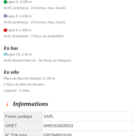
Ligne D, à 435 m
Arrêt Landsberg - 23 Avenue Jean Jaurès
Ligne E, à 435 m
Arrêt Landsberg - 23 Avenue Jean Jaurès
Ligne A, à 483 m
Arrêt Schluthfeld - 3 Place du Schluthfeld
En bus
Ligne C8, à 93 m
Arrêt Neudorf Marché - 86 Route du Polygone
En vélo
Place du Marché Neudorf, à 154 m
1 Place du Marché-Neudorf
Capacité : 0 vélos
Informations
Forme juridique
SARL
SIRET
94881816600019
N° TVA Intra.
FR83948818166