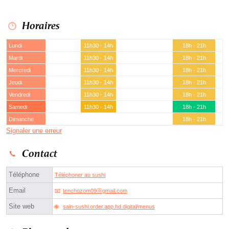
Horaires
Lundi
11h30 - 14h
18h - 21h
Mardi
11h30 - 14h
18h - 21h
Mercredi
11h30 - 14h
18h - 21h
Jeudi
11h30 - 14h
18h - 21h
Vendredi
11h30 - 14h
18h - 21h
Samedi
11h30 - 14h
18h - 21h
Dimanche
18h - 21h
Signaler une erreur
Contact
Téléphone
Téléphoner au sushi
Email
tenchozom09ⓐgmail.com
Site web
sain-sushi.order.app.hd.digital/menus