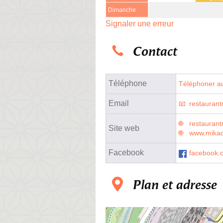
Dimanche
Signaler une erreur
Contact
Téléphone
Téléphoner au
Email
restauran
restauran
Site web
www.mikad
Facebook
facebook.
Plan et adresse