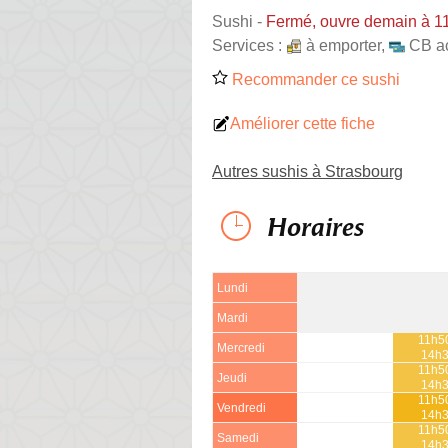
Sushi
-
Fermé, ouvre demain à 1
Services :
à emporter
,
CB a
Recommander ce sushi
Améliorer cette fiche
Autres sushis à Strasbourg
Horaires
Lundi
Mardi
11h50
Mercredi
14h
11h50
Jeudi
14h
11h50
Vendredi
14h
11h50
Samedi
14h