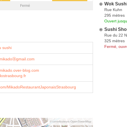
Wok Sushi
Fermé
Rue Kuhn
295 mètres
Ouvert jusq
Sushi Sho
Rue du 22 
325 mètres
Fermé, ouvr
 sushi
tmikadoⓐgmail.com
tmikado.over-blog.com
ostrasbourg.fr
com/MikadoRestaurantJaponaisStrasbourg
© contributeurs OpenStreetMap