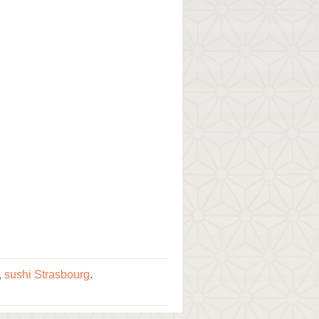
,
sushi Strasbourg
.