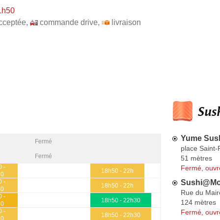
1h50
cceptée
,
commande drive
,
livraison
Sush
Yume Sus
Fermé
place Saint-
Fermé
51 mètres
 -
Fermé, ouvr
18h50 - 22h
30
Sushi@Mo
 -
18h50 - 22h
30
Rue du Mair
 -
18h50 - 22h30
124 mètres
30
 -
Fermé, ouvr
18h50 - 22h30
30