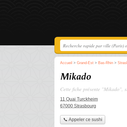
Accueil
>
Grand-Est
>
Bas-Rhin
>
Stras
Mikado
Cette fiche présente "Mikado", s
11 Quai Turckheim
67000 Strasbourg
📞 Appeler ce sushi