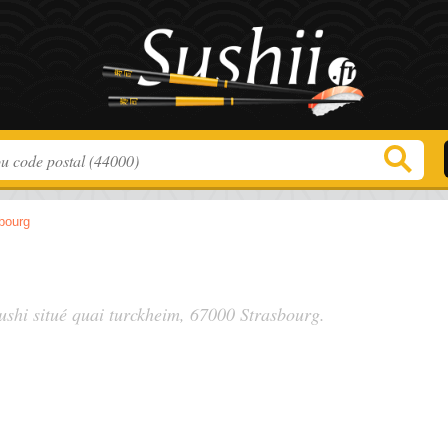
bourg
ushi situé
quai turckheim
, 67000 Strasbourg.