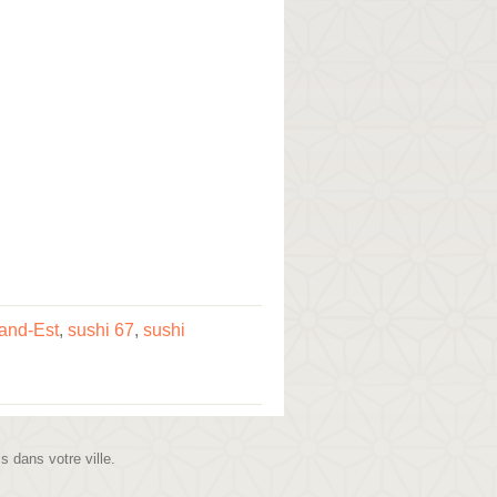
and-Est
,
sushi 67
,
sushi
is dans votre ville.