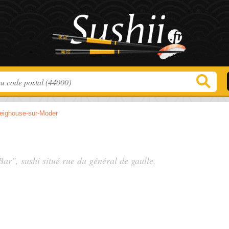
eighouse-sur-Moder
 Bar", sushi situé
rue du général de gaulle
,