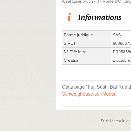
Arrêt Eisenbruch - 37 Route d’Ohlun
Informations
Forme juridique
SAS
SIRET
8886567
N° TVA Intra.
FR95888
Création
1 octobre
Cette page "Fuji Sushi Bar Rue du
Schweighouse-sur-Moder
.
Sushii.fr est le gu