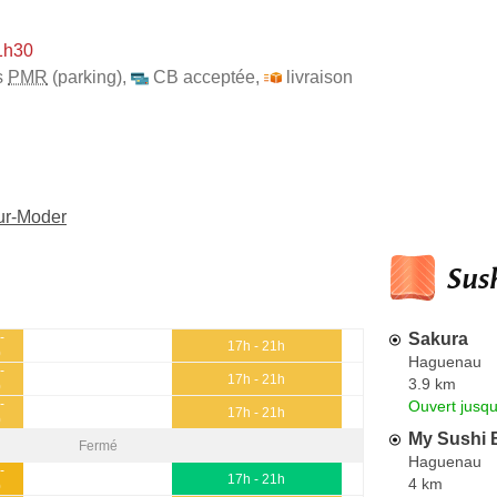
1h30
s
PMR
(parking)
,
CB acceptée
,
livraison
ur-Moder
Sush
Sakura
-
17h - 21h
0
Haguenau
-
17h - 21h
3.9 km
0
-
Ouvert jusqu
17h - 21h
0
My Sushi 
Fermé
Haguenau
-
17h - 21h
4 km
0