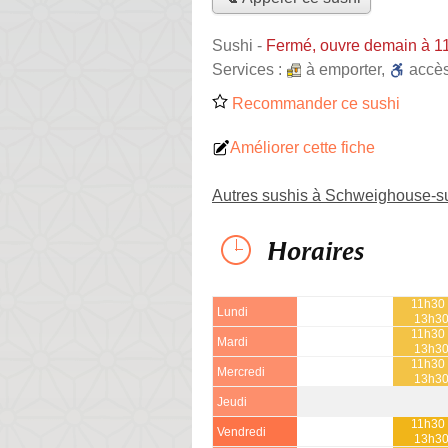
Sushi
-
Fermé, ouvre demain à 1
Services :
à emporter
,
accè
Recommander ce sushi
Améliorer cette fiche
Autres sushis à Schweighouse-s
Horaires
11h30 
Lundi
13h3
11h30 
Mardi
13h3
11h30 
Mercredi
13h3
Jeudi
11h30 
Vendredi
13h3