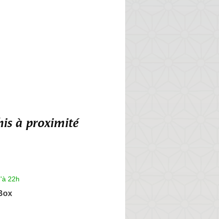
is à proximité
'à 22h
Box