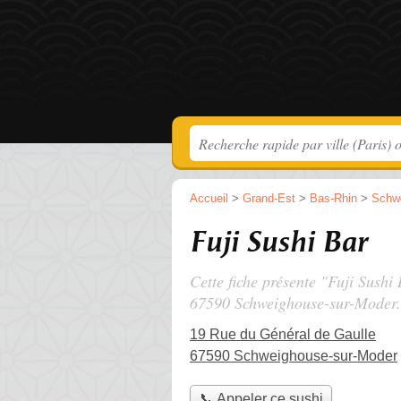
Accueil
>
Grand-Est
>
Bas-Rhin
>
Schw
Fuji Sushi Bar
Cette fiche présente "Fuji Sushi
67590 Schweighouse-sur-Moder.
19 Rue du Général de Gaulle
67590 Schweighouse-sur-Moder
📞 Appeler ce sushi