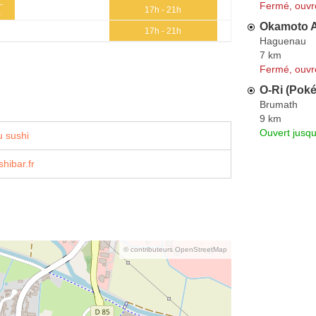
-
Fermé, ouvr
17h - 21h
0
Okamoto A
17h - 21h
Haguenau
7 km
Fermé, ouvr
O-Ri (Poké
Brumath
9 km
Ouvert jusqu
 sushi
hibar.fr
© contributeurs OpenStreetMap