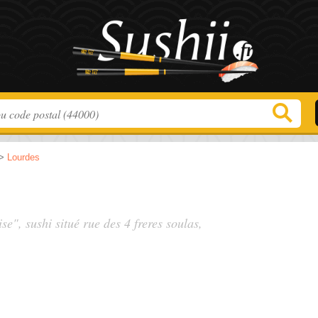
>
Lourdes
ise", sushi situé
rue des 4 freres soulas
,