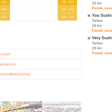
- 14h
19h - 21h
16 km
Fermé, ouvr
- 14h
19h - 21h
You Sushi
- 14h
19h - 21h
Tarbes
18 km
Fermé, ouvr
Very Sushi
Tarbes
18 km
Fermé, ouvr
 sushi
gmail.com
com/LaBaleineGrise
© contributeurs OpenStreetMap