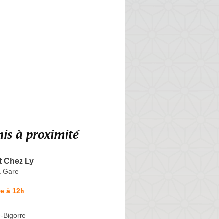
is à proximité
t Chez Ly
a Gare
e à 12h
-Bigorre