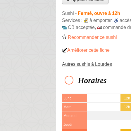
Sushi
-
Fermé, ouvre à 12h
Services :
à emporter
,
accè
CB acceptée
,
commande dr
Recommander ce sushi
Améliorer cette fiche
Autres sushis à Lourdes
Horaires
Lundi
12h 
Mardi
12h 
Mercredi
Jeudi