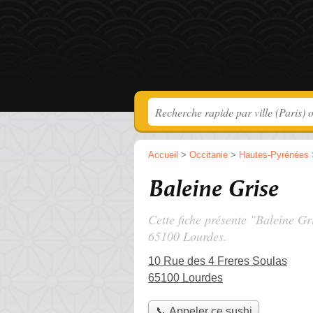
Accueil
>
Occitanie
>
Hautes-Pyrénées
Baleine Grise
Cette fiche présente "Baleine Gr
65100 Lourdes.
10 Rue des 4 Freres Soulas
65100 Lourdes
📞 Appeler ce sushi