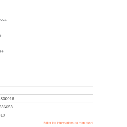
acca
e
ise
5300016
286053
2019
Éditer les informations de mon sushi