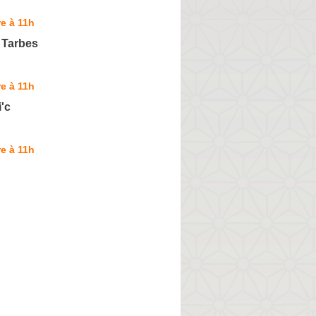
e à 11h
 Tarbes
e à 11h
'c
e à 11h