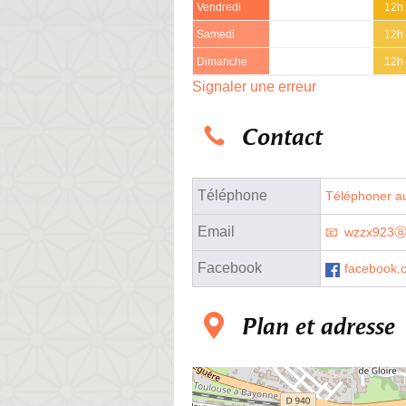
Vendredi
12h 
Samedi
12h 
Dimanche
12h 
Signaler une erreur
Contact
Téléphone
Téléphoner au
Email
wzzx923ⓐ
Facebook
facebook.
Plan et adresse