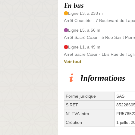
En bus
Ligne L3, à 238 m
Arrêt Coustète - 7 Boulevard du Lap
Ligne L5, à 56 m
Arrêt Sacré Cœur - 5 Rue Saint Pierr
Ligne L1, à 49 m
Arrêt Sacré Cœur - 1bis Rue de l'Egl
Voir tout
Informations
Forme juridique
SAS
SIRET
8522860
N° TVA Intra.
FR57852
Création
1 juillet 