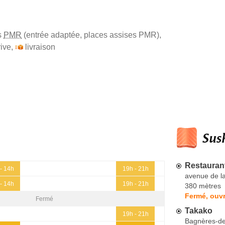
s
PMR
(entrée adaptée, places assises PMR)
,
ive
,
livraison
Sush
Restauran
- 14h
19h - 21h
avenue de l
- 14h
19h - 21h
380 mètres
Fermé, ouvr
Fermé
Takako
19h - 21h
Bagnères-de